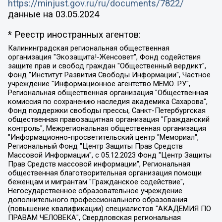
https://minjust.gov.ru/ru/documents/7822/
данные на
03.05.2024
* Реестр иностранных агентов:
Калининградская региональная общественная организация "Экозащита!-Женсовет", Фонд содействия защите прав и свобод граждан "Общественный вердикт", Фонд "Институт Развития Свободы Информации", Частное учреждение "Информационное агентство МЕМО. РУ", Региональная общественная организация "Общественная комиссия по сохранению наследия академика Сахарова", Фонд поддержки свободы прессы, Санкт-Петербургская общественная правозащитная организация "Гражданский контроль", Межрегиональная общественная организация "Информационно-просветительский центр "Мемориал", Региональный Фонд "Центр Защиты Прав Средств Массовой Информации", с 05.12.2023 Фонд "Центр Защиты Прав Средств массовой информации", Региональная общественная благотворительная организация помощи беженцам и мигрантам "Гражданское содействие", Негосударственное образовательное учреждение дополнительного профессионального образования (повышение квалификации) специалистов "АКАДЕМИЯ ПО ПРАВАМ ЧЕЛОВЕКА", Свердловская региональная общественная организация "Сутяжник", Автономная некоммерческая организация "Центр независимых социологических исследований", Союз общественных объединений "Российский исследовательский центр по правам человека", Региональное общественное учреждение научно-информационный центр "МЕМОРИАЛ", Некоммерческая организация "Фонд защиты гласности", Автономная некоммерческая организация "Институт прав человека", Городская общественная организация "Екатеринбургское общество "МЕМОРИАЛ", Городская общественная организация "Рязанское историко-просветительское и правозащитное общество "Мемориал" (Рязанский Мемориал), Челябинский региональный орган общественной самодеятельности – женское общественное объединение "Женщины Евразии", Челябинский региональный орган общественной самодеятельности "Уральская правозащитная группа", Фонд содействия защите здоровья и социальной справедливости имени Андрея Рылькова, Автономная Некоммерческая Организация "Аналитический Центр Юрия Левады", Автономная некоммерческая организация социальной поддержки населения "Проект Апрель", Региональная общественная организация помощи женщинам и детям, находящимся в кризисной ситуации "Информационно-методический центр "Анна", Фонд содействия развитию массовых коммуникаций и правовому просвещению "Так-так-Так", Фонд содействия устойчивому развитию "Серебряная тайга", Свердловский региональный общественный фонд социальных проектов "Новое время", "Idel.Реалии", Кавказ.Реалии, Крым.Реалии, Телеканал Настоящее Время, Татаро-башкирская служба Радио Свобода (Azatliq Radiosi), Радио Свободная Европа/Радио Свобода (PCE/PC), "Сибирь.Реалии", "Фактограф", Благотворительный фонд помощи осужденным и их семьям, Автономная некоммерческая организация "Институт глобализации и социальных движений", Фонд "В защиту прав заключенных", Частное учреждение "Центр поддержки и содействия развитию средств массовой информации", Пензенский региональный общественный благотворительный фонд "Гражданский союз", "Север.Реалии", Некоммерческая организация Фонд "Правовая инициатива", Общество с ограниченной ответственностью "Радио Свободная Европа/Радио Свобода", Чешское информационное агентство "MEDIUM-ORIENT", Красноярская региональная общественная организация "Мы против СПИДа", Камалягин Денис Николаевич, Маркелов Сергей Евгеньевич, Пономарев Лев Александрович, Савицкая Людмила Алексеевна, Автономная некоммерческая организация "Центр по работе с проблемой насилия "НАСИЛИЮ.НЕТ", Межрегиональный профессиональный союз работников здравоохранения "Альянс врачей", Юридическое лицо, зарегистрированное в Латвийской Республике, SIA "Medusa Project" (регистрационный номер 40103797863, дата регистрации 10.06.2014), Некоммерческая организация "Фонд по борьбе с коррупцией", Автономная некоммерческая организация "Институт права и публичной политики", Баданин Роман Сергеевич, Гликин Максим Александрович, Железнова Мария Михайловна, Лукьянова Юлия Сергеевна, Маетная Елизавета Витальевна, Маняхин Петр Борисович, Чуракова Ольга Владимировна, Ярош Юлия Петровна, Юридическое лицо "The Insider SIA", зарегистрированное в Риге, Латвийская Республика (дата регистрации 26.06.2015), являющееся администратором доменного имени интернет-издания "The Insider SIA", https://theins.ru, Постернак Алексей Евгеньевич, Рубин Михаил Аркадьевич, Анин Роман Александрович, Юридическое лицо Istories fonds, зарегистрированное в Латвийской Республике (регистрационный номер 50008295751, дата регистрации 24.02.2020), Великовский Дмитрий Александрович, Долинина Ирина Николаевна, Мароховская Алеся Алексеевна, Шлейнов Роман Юрьевич, Шмагун Олеся Валентиновна, Общество с ограниченной ответственностью "Альтаир 2021", Общество с ограниченной ответственностью "Вега 2021", Общество с ограниченной ответственностью "Главный редактор 2021", Общество с ограниченной ответственностью "Ромашки монолит", Важенков Артем Валерьевич, Ивановская областная общественная организация "Центр гендерных исследований", Гурман Юрий Альбертович, Медиапроект "ОВД-Инфо", Егоров Владимир Владимирович, Жилинский Владимир Александрович, Общество с ограниченной ответственностью "ЗП", Иванова София Юрьевна, Карезина Инна Павловна, Кильтау Екатерина Викторовна, Петров Алексей Викторович, Пискунов Сергей Евгеньевич, Смирнов Сергей Сергеевич, Тихонов Михаил Сергеевич, Общество с ограниченной ответственностью "ЖУРНАЛИСТ-ИНОСТРАННЫЙ АГЕНТ", Арапова Галина Юрьевна, Вольтская Татьяна Анатольевна, Американская компания "Mason G.E.S. Anonymous Foundation" (США), являющаяся владельцем интернет-издания https://mnews.world/, Компания "Stichting Bellingcat", зарегистрированная в Нидерландах (дата регистрации 11.07.2018), Захаров Андрей Вячеславович, Клепиковская Екатерина Дмитриевна, Общество с ограниченной ответственностью "МЕМО", Перл Роман Александрович, Симонов Евгений Алексеевич, Соловьева Елена Анатольевна, Сотников Даниил Владимирович, Сурначева Елизавета Дмитриевна, Автономная некоммерческая организация по защите прав человека и информированию населения "Якутия – Наше Мнение", Общество с ограниченной ответственностью "Москоу диджитал медиа", с 26.01.2023 Общество с ограниченной ответственностью "Чайка Белые сады", Ветошкина Валерия Валерьевна, Заговора Максим Александрович, Межрегиональное общественное движение "Российская ЛГБТ - сеть", Оленичев Максим Владимирович, Павлов Иван Юрьевич, Скворцова Елена Сергеевна, Общество с ограниченной ответственностью "Как бы инагент", Кочетков Игорь Викторович, Общество с ограниченной ответственностью "Честные выборы", Еланчик Олег Александрович, Общество с ограниченной ответственностью "Нобелевский призыв", Гималова Регина Эмилевна, Григорьев Андрей Валерьевич, Григорьева Алина Александровна, Ассоциация по содействию защите прав призывников, альтернативнослужащих и военнослужащих "Правозащитная группа "Гражданин.Армия.Право", Хисамова Регина Фаритовна, Автономная некоммерческая организация по реализации социально-правовых программ "Лилит", Дальневосточное общественное движение "Маяк", Санкт-Петербургская ЛГБТ-инициативная группа "Выход", Инициативная группа ЛГБТ+ "Реверс", Алексеев Андрей Викторович, Бекбулатова Таисия Львовна, Беляев Иван Михайлович, Владыкина Елена Сергеевна, Гельман Марат Александрович, Никульшина Вероника Юрьевна, Толоконникова Надежда Андреевна, Шендерович Виктор Анатольевич, Общество с ограниченной ответственностью "Данное сообщение", Общество с ограниченной ответственностью Издательский дом "Новая глава", Айнбиндер Александра Александровна, Московский комьюнити-центр для ЛГБТ+инициатив, Благотворительный фонд развития филантропии, Deutsche Welle (Германия, Kurt-Schumacher-Strasse 3, 53113 Bonn), Борзунова Мария Михайловна, Воробьев Виктор Викторович, Голубева Анна Львовна, Константинова Алла Михайловна, Малкова Ирина Владимировна, Мурадов Мурад Абдулгалимович, Осетинская Елизавета Николаевна, Понасенков Евгений Николаевич, Ганапольский Матвей Юрьевич, Киселев Евгений Алексеевич, Борухович Ирина Григорьевна, Дремин Иван Тимофеевич, Дубровский Дмитрий Викторович, Красноярская региональная общественная организация поддержки и развития альтернативных образовательных технологий и межкультурных коммуникаций "ИНТЕРРА", Маяковская Екатерина Алексеевна, Фейгин Марк Захарович, Филимонов Андрей Викторович, Дзугкоева Регина Николаевна, Доброхотов Роман Александрович, Дудь Юрий Александрович, Елкин Сергей Владимирович, Кругликов Кирилл Игоревич, Сабунаева Мария Леонидовна, Семенов Алексей Владимирович, Шаинян Карен Багратович, Шульман Екатерина Михайловна, Асафьев Артур Валерьевич, Вахштайн Виктор Семенович, Венедиктов Алексей Алексеевич, Лушникова Екатерина Евгеньевна, Волков Леонид Михайлович, Невзоров Александр Глебович, Пархоменко Сергей Борисович, Сироткин Ярослав Николаевич, Кара-Мурза Владимир Владимирович, Баранова Наталья Владимировна, Гозман Леонид Яковлевич, Кагарлицкий Борис Юльевич, Климарев Михаил Валерьевич, Милов Владимир Станиславович, Автономная некоммерческая организация Краснодарский центр современного искусства "Типография", Моргенштерн Алишер Тагирович, Соболь Любовь Эдуардовна, Общество с ограниченной ответственностью "ЛИЗА НОРМ", Каспаров Гарри Кимович, Ходорковский Михаил Борисович, Общество с ограниченной ответственностью "Апрельские тезисы", Данилович Ирина Брониславовна, Кашин Олег Владимирович, Петров Николай Владимирович, Пивоваров Алексей Владимирович, Соколов Михаил Владимирович, Цветкова Юлия Владимировна, Чичваркин Евгений Александрович, Комитет против пыток/Команда против пыток, Общество с ограниченной ответственностью "Первый научный", Общество с ограниченной ответственностью "Вертолет и ко", Белоцерковская Вероника Борисовна, Кац Максим Евгеньевич, Лазарева Татьяна Юрьевна, Шаведдинов Руслан Табризович, Яшин Илья Валерьевич, Общество с ограниченной ответственностью "Иноагент ААВ", Алешковский Дмитрий Петрович, Альбац Евгения Марковна, Быков Дмитрий Львович, Галямина Юлия Евгеньевна, Лойко Сергей Леонидович, Мартынов Кирилл Константинович, Медведев Сергей Александрович, Крашенинников Федор Геннадиевич, Гордеева Катерина Вл