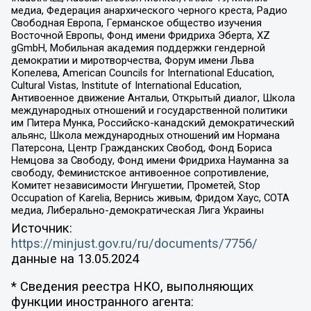
медиа, Федерация анархического черного креста, Радио
Свободная Европа, Германское общество изучения
Восточной Европы, Фонд имени Фридриха Эберта, XZ
gGmbH, Мобильная академия поддержки гендерной
демократии и миротворчества, Форум имени Льва
Копелева, American Councils for International Education,
Cultural Vistas, Institute of International Education,
Антивоенное движение Антальи, Открытый диалог, Школа
международных отношений и государственной политики
им Питера Мунка, Российско-канадский демократический
альянс, Школа международных отношений им Нормана
Патерсона, Центр Гражданских Свобод, Фонд Бориса
Немцова за Свободу, Фонд имени Фридриха Науманна за
свободу, Феминистское антивоенное сопротивление,
Комитет независимости Ингушетии, Прометей, Stop
Occupation of Karelia, Вернись живым, Фридом Хаус, СОТА
медиа, Либерально-демократическая Лига Украины
Источник:
https://minjust.gov.ru/ru/documents/7756/
данные на
13.05.2024
* Сведения реестра НКО, выполняющих
функции иностранного агента: