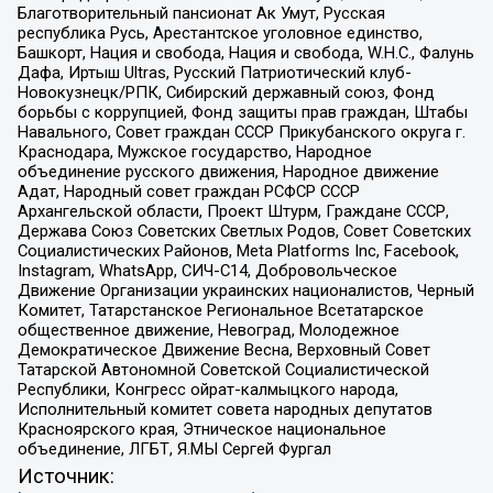
Благотворительный пансионат Ак Умут, Русская
республика Русь, Арестантское уголовное единство,
Башкорт, Нация и свобода, Нация и свобода, W.H.С., Фалунь
Дафа, Иртыш Ultras, Русский Патриотический клуб-
Новокузнецк/РПК, Сибирский державный союз, Фонд
борьбы с коррупцией, Фонд защиты прав граждан, Штабы
Навального, Совет граждан СССР Прикубанского округа г.
Краснодара, Мужское государство, Народное
объединение русского движения, Народное движение
Адат, Народный совет граждан РСФСР СССР
Архангельской области, Проект Штурм, Граждане СССР,
Держава Союз Советских Светлых Родов, Совет Советских
Социалистических Районов, Meta Platforms Inc, Facebook,
Instagram, WhatsApp, СИЧ-С14, Добровольческое
Движение Организации украинских националистов, Черный
Комитет, Татарстанское Региональное Всетатарское
общественное движение, Невоград, Молодежное
Демократическое Движение Весна, Верховный Совет
Татарской Автономной Советской Социалистической
Республики, Конгресс ойрат-калмыцкого народа,
Исполнительный комитет совета народных депутатов
Красноярского края, Этническое национальное
объединение, ЛГБТ, Я.МЫ Сергей Фургал
Источник: