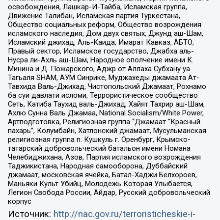
освобождения, Лашкар-И-Тайба, Исламская группа,
Движение Талибан, Исламская партия Туркестана,
Общество социальных реформ, Общество возрождения
исламского наследия, Дом двух святых, Джунд аш-Шам,
Исламский джихад, Аль-Каида, Имарат Кавказ, АБТО,
Правый сектор, Исламское государство, Джабха аль-
Нусра ли-Ахль аш-Шам, Народное ополчение имени К.
Минина и Д. Пожарского, Аджр от Аллаха Субхану уа
Тагьаля SHAM, АУМ Синрике, Муджахеды джамаата Ат-
Тавхида Валь-Джихад, Чистопольский Джамаат, Рохнамо
ба суи давлати исломи, Террористическое сообщество
Сеть, Катиба Таухид валь-Джихад, Хайят Тахрир аш-Шам,
Ахлю Сунна Валь Джамаа, National Socialism/White Power,
Артподготовка, Религиозная группа “Джамаат “Красный
пахарь”, Колумбайн, Хатлонский джамаат, Мусульманская
религиозная группа п. Кушкуль г. Оренбург, Крымско-
татарский добровольческий батальон имени Номана
Челебиджихана, Азов, Партия исламского возрождения
Таджикистана, Народная самооборона, Дуббайский
джамаат, московская ячейка, Батал-Хаджи Белхороев,
Маньяки Культ Убийц, Молодёжь Которая Улыбается,
Легион Свобода России, Айдар, Русский добровольческий
корпус
Источник:
http://nac.gov.ru/terroristicheskie-i-