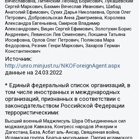
Вячеславовна, Литинский Леонид Борисович, Лукашевский
Сергей Маркович, Бахмин Вячеслав Иванович, Шабад
Анатолий Ефимович, Сухих Дарья Николаевна, Орлов Олег
Петрович, Добровольская Анна Дмитриевна, Королева
Александра Евгеньевна, Смирнов Владимир
Александрович, Вицин Сергей Ефимович, Золотухин Борис
Андреевич, Левинсон Лев Семенович, Локшина Татьяна
Иосифовна, Орлов Олег Петрович, Полякова Мара
Федоровна, Резник Генри Маркович, Захаров Герман
Константинович
Источник:
http://unro.minjust.ru/NKOForeignAgent.aspx
данные на
24.03.2022
* Единый федеральный список организаций, в
том числе иностранных и международных
организаций, признанных в соответствии с
законодательством Российской Федерации
террористическими:
Высший военный Маджлисуль Шура Объединенных сил
моджахедов Кавказа, Конгресс народов Ичкерии и
Дагестана, База, Асбат аль-Ансар, Священная война,
Исламская группа, Братья-мусульмане, Партия исламского