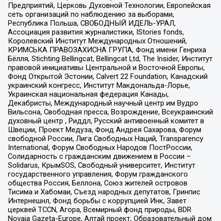
Предприятий, Церковь Духовной Технологии, Европейская
сеть организаций по наблюдению за выборами,
Республика Польша, СВОБОДНЫЙ ИДЕЛЬ-УРАЛ,
Ассоциация развития журналистики, IStories fonds,
Королевский Институт Международных Отношений,
КРИМСЬКА ПРАВОЗАХИСНА ГРУПА, Фонд имени Генриха
Бёлля, Stichting Bellingcat, Bellingcat Ltd, The Insider, Институт
правовой инициативы Центральной и Восточной Европы,
Фонд Открытой Эстонии, Calvert 22 Foundation, Канадский
украинский конгресс, Институт Макдональда-Лорье,
Украинская национальная федерация Канады,
Декабристы, Международный научный центр им Вудро
Вильсона, Свободная пресса, Возрождение, Всеукраинский
духовный центр , Риддл, Русский антивоенный комитет в
Швеции, Проект Медуза, Фонд Андрея Сахарова, Форум
свободной России, Лига Свободных Наций, Transparеncy
International, Форум Свободных Народов ПостРоссии,
Солидарность с гражданским движением в России –
Solidarus, КрымSOS, Свободный университет, Институт
государственного управления, Форум гражданского
общества Россия, Беллона, Союз жителей островов
Тисима и Хабомаи, Съезд народных депутатов, Гринпис
Интернешнл, Фонд борьбы с коррупцией Инк, Завет
церквей TCCN, Агора, Всемирный фонд природы, BDR
Novaja Gazeta-Europe, Алтай проект, Образовательный дом