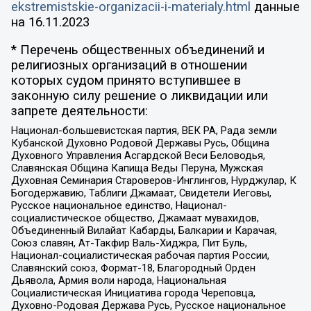
ekstremistskie-organizacii-i-materialy.html
данные
на
16.11.2023
* Перечень общественных объединений и
религиозных организаций в отношении
которых судом принято вступившее в
законную силу решение о ликвидации или
запрете деятельности:
Национал-большевистская партия, ВЕК РА, Рада земли
Кубанской Духовно Родовой Державы Русь, Община
Духовного Управления Асгардской Веси Беловодья,
Славянская Община Капища Веды Перуна, Мужская
Духовная Семинария Староверов-Инглингов, Нурджулар, К
Богодержавию, Таблиги Джамаат, Свидетели Иеговы,
Русское национальное единство, Национал-
социалистическое общество, Джамаат мувахидов,
Объединенный Вилайат Кабарды, Балкарии и Карачая,
Союз славян, Ат-Такфир Валь-Хиджра, Пит Буль,
Национал-социалистическая рабочая партия России,
Славянский союз, Формат-18, Благородный Орден
Дьявола, Армия воли народа, Национальная
Социалистическая Инициатива города Череповца,
Духовно-Родовая Держава Русь, Русское национальное