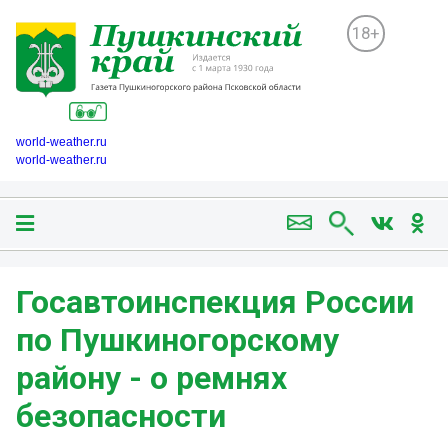
18+
world-weather.ru
world-weather.ru
️Госавтоинспекция России
по Пушкиногорскому
району - о ремнях
безопасности