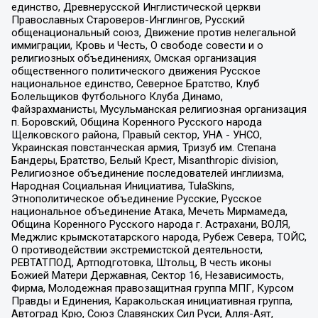
единство, Древнерусской Инглистической церкви
Православных Староверов-Инглингов, Русский
общенациональный союз, Движение против нелегальной
иммиграции, Кровь и Честь, О свободе совести и о
религиозных объединениях, Омская организация
общественного политического движения Русское
национальное единство, Северное Братство, Клуб
Болельщиков Футбольного Клуба Динамо,
Файзрахманисты, Мусульманская религиозная организация
п. Боровский, Община Коренного Русского народа
Щелковского района, Правый сектор, УНА - УНСО,
Украинская повстанческая армия, Тризуб им. Степана
Бандеры, Братство, Белый Крест, Misanthropic division,
Религиозное объединение последователей инглиизма,
Народная Социальная Инициатива, TulaSkins,
Этнополитическое объединение Русские, Русское
национальное объединение Атака, Мечеть Мирмамеда,
Община Коренного Русского народа г. Астрахани, ВОЛЯ,
Меджлис крымскотатарского народа, Рубеж Севера, ТОЙС,
О противодействии экстремистской деятельности,
РЕВТАТПОД, Артподготовка, Штольц, В честь иконы
Божией Матери Державная, Сектор 16, Независимость,
Фирма, Молодежная правозащитная группа МПГ, Курсом
Правды и Единения, Каракольская инициативная группа,
Автоград Крю, Союз Славянских Сил Руси, Алля-Аят,