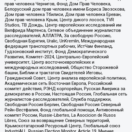
прав человека Чернигов, Фонд Дом Прав Человека,
Белорусский дом прав человека имени Бориса Звозскова,
Дом прав человека Тбилиси, Дом прав человека Ереван,
Дом прав человека Крым, Центр дикого лосося, TVR
Studios, ТВ Дождь, Центр европейских исследований им
Вилфрида Мартенса, Сетевое объединение журналистов
расследователей, АЛЛАТРА, За свободную Россию,
Свободная Бурятия, Uralic, UnKremlin, Международная
федерация транспортных рабочих, ИстЧам Финланд,
Гудзоновский институт, Фонд Демократического
Развития, Комитет-2024, Центрально-Европейский
университет, Центр восточноевропейских и
международных исследований, Общество Сторожевой
башни, Библии и трактатов Свидетелей Иеговы,
Гражданский Совет, Центр анализа европейской политики,
Академическая сеть Восточная Европа, Российский
комитет действия, РЭНД корпорейшн, Русская Америка за
демократию в России, Настоящая Россия, Глобальная сеть
журналистов-расследователей, Служба поддержки,
Свободная Россия Берлин, Свободная Россия Северный
Рейн-Вестфалия, Фонд глобальной помощи, Антивоенный
комитет России, Russie-Libertes, La Asocicion de Rusos
Libres, Союз за возвращение Северных территорий,
Крымскотатарский Ресурсный Центр, Глобальный союз
IndustriALL, Russian Election Monitor, Article 19, Мнение