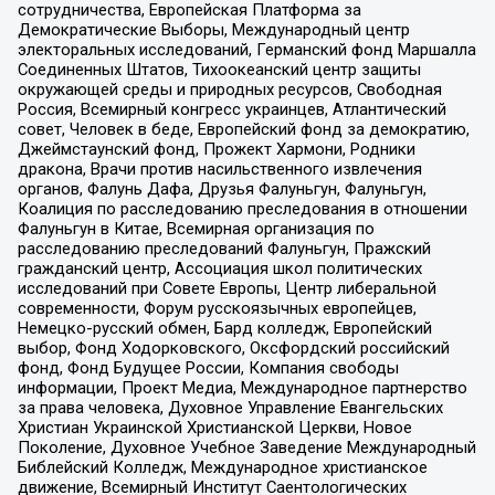
сотрудничества, Европейская Платформа за
Демократические Выборы, Международный центр
электоральных исследований, Германский фонд Маршалла
Соединенных Штатов, Тихоокеанский центр защиты
окружающей среды и природных ресурсов, Свободная
Россия, Всемирный конгресс украинцев, Атлантический
совет, Человек в беде, Европейский фонд за демократию,
Джеймстаунский фонд, Прожект Хармони, Родники
дракона, Врачи против насильственного извлечения
органов, Фалунь Дафа, Друзья Фалуньгун, Фалуньгун,
Коалиция по расследованию преследования в отношении
Фалуньгун в Китае, Всемирная организация по
расследованию преследований Фалуньгун, Пражский
гражданский центр, Ассоциация школ политических
исследований при Совете Европы, Центр либеральной
современности, Форум русскоязычных европейцев,
Немецко-русский обмен, Бард колледж, Европейский
выбор, Фонд Ходорковского, Оксфордский российский
фонд, Фонд Будущее России, Компания свободы
информации, Проект Медиа, Международное партнерство
за права человека, Духовное Управление Евангельских
Христиан Украинской Христианской Церкви, Новое
Поколение, Духовное Учебное Заведение Международный
Библейский Колледж, Международное христианское
движение, Всемирный Институт Саентологических