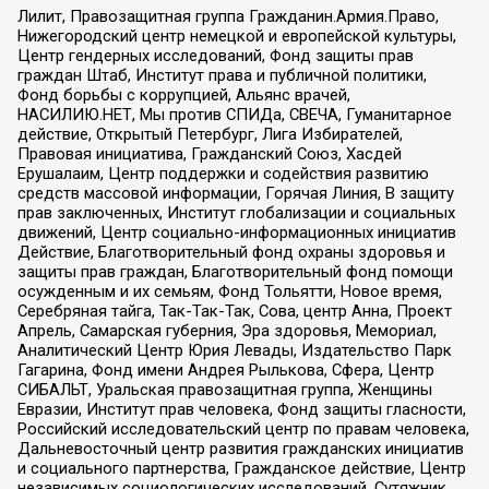
Лилит, Правозащитная группа Гражданин.Армия.Право,
Нижегородский центр немецкой и европейской культуры,
Центр гендерных исследований, Фонд защиты прав
граждан Штаб, Институт права и публичной политики,
Фонд борьбы с коррупцией, Альянс врачей,
НАСИЛИЮ.НЕТ, Мы против СПИДа, СВЕЧА, Гуманитарное
действие, Открытый Петербург, Лига Избирателей,
Правовая инициатива, Гражданский Союз, Хасдей
Ерушалаим, Центр поддержки и содействия развитию
средств массовой информации, Горячая Линия, В защиту
прав заключенных, Институт глобализации и социальных
движений, Центр социально-информационных инициатив
Действие, Благотворительный фонд охраны здоровья и
защиты прав граждан, Благотворительный фонд помощи
осужденным и их семьям, Фонд Тольятти, Новое время,
Серебряная тайга, Так-Так-Так, Сова, центр Анна, Проект
Апрель, Самарская губерния, Эра здоровья, Мемориал,
Аналитический Центр Юрия Левады, Издательство Парк
Гагарина, Фонд имени Андрея Рылькова, Сфера, Центр
СИБАЛЬТ, Уральская правозащитная группа, Женщины
Евразии, Институт прав человека, Фонд защиты гласности,
Российский исследовательский центр по правам человека,
Дальневосточный центр развития гражданских инициатив
и социального партнерства, Гражданское действие, Центр
независимых социологических исследований, Сутяжник,