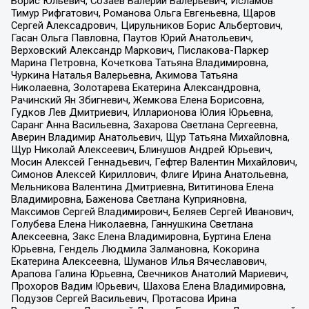
Борис Юльевич, Созаев Валерий Валерьевич, Исламов
Тимур Рифгатович, Романова Ольга Евгеньевна, Щаров
Сергей Алексадрович, Цирульников Борис Альбертович,
Гасан Ольга Павловна, Паутов Юрий Анатольевич,
Верховский Александр Маркович, Пислакова-Паркер
Марина Петровна, Кочеткова Татьяна Владимировна,
Чуркина Наталья Валерьевна, Акимова Татьяна
Николаевна, Золотарева Екатерина Александровна,
Рачинский Ян Збигневич, Жемкова Елена Борисовна,
Гудков Лев Дмитриевич, Илларионова Юлия Юрьевна,
Саранг Анна Васильевна, Захарова Светлана Сергеевна,
Аверин Владимир Анатольевич, Щур Татьяна Михайловна,
Щур Николай Алексеевич, Блинушов Андрей Юрьевич,
Мосин Алексей Геннадьевич, Гефтер Валентин Михайлович,
Симонов Алексей Кириллович, Флиге Ирина Анатольевна,
Мельникова Валентина Дмитриевна, Вититинова Елена
Владимировна, Баженова Светлана Куприяновна,
Максимов Сергей Владимирович, Беляев Сергей Иванович,
Голубева Елена Николаевна, Ганнушкина Светлана
Алексеевна, Закс Елена Владимировна, Буртина Елена
Юрьевна, Гендель Людмила Залмановна, Кокорина
Екатерина Алексеевна, Шуманов Илья Вячеславович,
Арапова Галина Юрьевна, Свечников Анатолий Мариевич,
Прохоров Вадим Юрьевич, Шахова Елена Владимировна,
Подузов Сергей Васильевич, Протасова Ирина