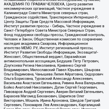
АКАДЕМИЯ ПО ПРАВАМ ЧЕЛОВЕКА, Центр развития
некоммерческих организаций, Частное учреждение в
Калининграде Совета Министров северных стран,
Гражданское содействие, Трансперенси Интернешнл-Р,
Центр Защиты Прав Средств Массовой Информации,
Институт развития прессы - Сибирь, Частное учреждение в
Санкт-Петербурге Совета Министров Северных Стран,
Фонд поддержки свободы прессы, Гражданский контроль,
Человек и Закон, Общественная комиссия по сохранению
наследия академика Сахарова, Информационное
агентство МЕМО. РУ, Институт региональной прессы,
Институт Развития Свободы Информации, Экозащита!-
Женсовет, Общественный вердикт, Евразийская
антимонопольная ассоциация, Бедушев Петр Петрович,
Дзугкоева Регина Николаевна, Кривенко Сергей
Владимирович, Милославский Павел Юрьевич, Шнырова
Ольга Вадимовна, Чанышева Лилия Айратовна, Сидорович
Ольга Борисовна, Туровский Александр Алексеевич,
Васильева Анастасия Евгеньевна, Ривина Анна Валерьевна,
Бойко Анатолий Николаевич, Дугин Сергей Георгиевич,
Пивоваров Андрей Сергеевич, Аверин Виталий Евгеньевич,
Барахоев Магомед Бекханович, Шарипков Олег
Викторович, Мошель Ирина Ароновна, Шведов Григорий
Сергеевич, Пономарев Лев Александрович, Каргалицкий