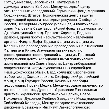
сотрудничества, Европейская Платформа за
Демократические Выборы, Международный центр
электоральных исследований, Германский фонд Маршалла
Соединенных Штатов, Тихоокеанский центр защиты
окружающей среды и природных ресурсов, Свободная
Россия, Всемирный конгресс украинцев, Атлантический
совет, Человек в беде, Европейский фонд за демократию,
Джеймстаунский фонд, Прожект Хармони, Родники
дракона, Врачи против насильственного извлечения
органов, Фалунь Дафа, Друзья Фалуньгун, Фалуньгун,
Коалиция по расследованию преследования в отношении
Фалуньгун в Китае, Всемирная организация по
расследованию преследований Фалуньгун, Пражский
гражданский центр, Ассоциация школ политических
исследований при Совете Европы, Центр либеральной
современности, Форум русскоязычных европейцев,
Немецко-русский обмен, Бард колледж, Европейский
выбор, Фонд Ходорковского, Оксфордский российский
фонд, Фонд Будущее России, Компания свободы
информации, Проект Медиа, Международное партнерство
за права человека, Духовное Управление Евангельских
Христиан Украинской Христианской Церкви, Новое
Поколение, Духовное Учебное Заведение Международный
Библейский Колледж, Международное христианское
движение, Всемирный Институт Саентологических