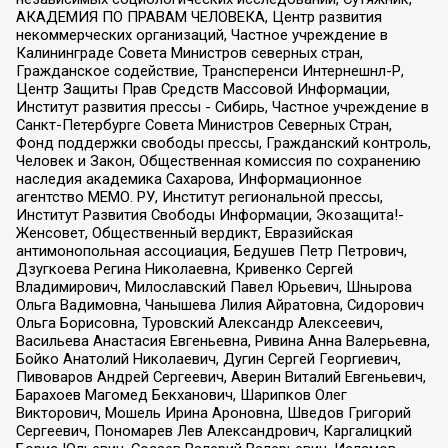
АКАДЕМИЯ ПО ПРАВАМ ЧЕЛОВЕКА, Центр развития
некоммерческих организаций, Частное учреждение в
Калининграде Совета Министров северных стран,
Гражданское содействие, Трансперенси Интернешнл-Р,
Центр Защиты Прав Средств Массовой Информации,
Институт развития прессы - Сибирь, Частное учреждение в
Санкт-Петербурге Совета Министров Северных Стран,
Фонд поддержки свободы прессы, Гражданский контроль,
Человек и Закон, Общественная комиссия по сохранению
наследия академика Сахарова, Информационное
агентство МЕМО. РУ, Институт региональной прессы,
Институт Развития Свободы Информации, Экозащита!-
Женсовет, Общественный вердикт, Евразийская
антимонопольная ассоциация, Бедушев Петр Петрович,
Дзугкоева Регина Николаевна, Кривенко Сергей
Владимирович, Милославский Павел Юрьевич, Шнырова
Ольга Вадимовна, Чанышева Лилия Айратовна, Сидорович
Ольга Борисовна, Туровский Александр Алексеевич,
Васильева Анастасия Евгеньевна, Ривина Анна Валерьевна,
Бойко Анатолий Николаевич, Дугин Сергей Георгиевич,
Пивоваров Андрей Сергеевич, Аверин Виталий Евгеньевич,
Барахоев Магомед Бекханович, Шарипков Олег
Викторович, Мошель Ирина Ароновна, Шведов Григорий
Сергеевич, Пономарев Лев Александрович, Каргалицкий