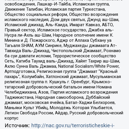
освобождения, Лашкар-И-Тайба, Исламская группа,
Движение Талибан, Исламская партия Туркестана,
Общество социальных реформ, Общество возрождения
исламского наследия, Дом двух святых, Джунд аш-Шам,
Исламский джихад, Аль-Каида, Имарат Кавказ, АБТО,
Правый сектор, Исламское государство, Джабха аль-
Нусра ли-Ахль аш-Шам, Народное ополчение имени К.
Минина и Д. Пожарского, Аджр от Аллаха Субхану уа
Тагьаля SHAM, АУМ Синрике, Муджахеды джамаата Ат-
Тавхида Валь-Джихад, Чистопольский Джамаат, Рохнамо
ба суи давлати исломи, Террористическое сообщество
Сеть, Катиба Таухид валь-Джихад, Хайят Тахрир аш-Шам,
Ахлю Сунна Валь Джамаа, National Socialism/White Power,
Артподготовка, Религиозная группа “Джамаат “Красный
пахарь”, Колумбайн, Хатлонский джамаат, Мусульманская
религиозная группа п. Кушкуль г. Оренбург, Крымско-
татарский добровольческий батальон имени Номана
Челебиджихана, Азов, Партия исламского возрождения
Таджикистана, Народная самооборона, Дуббайский
джамаат, московская ячейка, Батал-Хаджи Белхороев,
Маньяки Культ Убийц, Молодёжь Которая Улыбается,
Легион Свобода России, Айдар, Русский добровольческий
корпус
Источник:
http://nac.gov.ru/terroristicheskie-i-