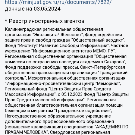
https://minjust.gov.ru/ru/documents/7822/
данные на
03.05.2024
* Реестр иностранных агентов:
Калининградская региональная общественная организация "Экозащита!-Женсовет", Фонд содействия защите прав и свобод граждан "Общественный вердикт", Фонд "Институт Развития Свободы Информации", Частное учреждение "Информационное агентство МЕМО. РУ", Региональная общественная организация "Общественная комиссия по сохранению наследия академика Сахарова", Фонд поддержки свободы прессы, Санкт-Петербургская общественная правозащитная организация "Гражданский контроль", Межрегиональная общественная организация "Информационно-просветительский центр "Мемориал", Региональный Фонд "Центр Защиты Прав Средств Массовой Информации", с 05.12.2023 Фонд "Центр Защиты Прав Средств массовой информации", Региональная общественная благотворительная организация помощи беженцам и мигрантам "Гражданское содействие", Негосударственное образовательное учреждение дополнительного профессионального образования (повышение квалификации) специалистов "АКАДЕМИЯ ПО ПРАВАМ ЧЕЛОВЕКА", Свердловская региональная общественная организация "Сутяжник", Автономная некоммерческая организация "Центр независимых социологических исследований", Союз общественных объединений "Российский исследовательский центр по правам человека", Региональное общественное учреждение научно-информационный центр "МЕМОРИАЛ", Некоммерческая организация "Фонд защиты гласности", Автономная некоммерческая организация "Институт прав человека", Городская общественная организация "Екатеринбургское общество "МЕМОРИАЛ", Городская общественная организация "Рязанское историко-просветительское и правозащитное общество "Мемориал" (Рязанский Мемориал), Челябинский региональный орган общественной самодеятельности – женское общественное объединение "Женщины Евразии", Челябинский региональный орган общественной самодеятельности "Уральская правозащитная группа", Фонд содействия защите здоровья и социальной справедливости имени Андрея Рылькова, Автономная Некоммерческая Организация "Аналитический Центр Юрия Левады", Автономная некоммерческая организация социальной поддержки населения "Проект Апрель", Региональная общественная организация помощи женщинам и детям, находящимся в кризисной ситуации "Информационно-методический центр "Анна", Фонд содействия развитию массовых коммуникаций и правовому просвещению "Так-так-Так", Фонд содействия устойчивому развитию "Серебряная тайга", Свердловский региональный общественный фонд социальных проектов "Новое время", "Idel.Реалии", Кавказ.Реалии, Крым.Реалии, Телеканал Настоящее Время, Татаро-башкирская служба Радио Свобода (Azatliq Radiosi), Радио Свободная Европа/Радио Свобода (PCE/PC), "Сибирь.Реалии", "Фактограф", Благотворительный фонд помощи осужденным и их семьям, Автономная некоммерческая организация "Институт глобализации и социальных движений", Фонд "В защиту прав заключенных", Частное учреждение "Центр поддержки и содействия развитию средств массовой информации", Пензенский региональный общественный благотворительный фонд "Гражданский союз", "Север.Реалии", Некоммерческая организация Фонд "Правовая инициатива", Общество с ограниченной ответственностью "Радио Свободная Европа/Радио Свобода", Чешское информационное агентство "MEDIUM-ORIENT", Красноярская региональная общественная организация "Мы против СПИДа", Камалягин Денис Николаевич, Маркелов Сергей Евгеньевич, Пономарев Лев Александрович, Савицкая Людмила Алексеевна, Автономная некоммерческая организация "Центр по работе с проблемой насилия "НАСИЛИЮ.НЕТ", Межрегиональный профессиональный союз работников здравоохранения "Альянс врачей", Юридическое лицо, зарегистрированное в Латвийской Республике, SIA "Medusa Project" (регистрационный номер 40103797863, дата регистрации 10.06.2014), Некоммерческая организация "Фонд по борьбе с коррупцией", Автономная некоммерческая организация "Институт права и публичной политики", Баданин Роман Сергеевич, Гликин Максим Александрович, Железнова Мария Михайловна, Лукьянова Юлия Сергеевна, Маетная Елизавета Витальевна, Маняхин Петр Борисович, Чуракова Ольга Владимировна, Ярош Юлия Петровна, Юридическое лицо "The Insider SIA", зарегистрированное в Риге, Латвийская Республика (дата регистрации 26.06.2015), являющееся администратором доменного имени интернет-издания "The Insider SIA", https://theins.ru, Постернак Алексей Евгеньевич, Рубин Михаил Аркадьевич, Анин Роман Александрович, Юридическое лицо Istories fonds, зарегистрированное в Латвийской Республике (регистрационный номер 50008295751, дата регистрации 24.02.2020), Великовский Дмитрий Александрович, Долинина Ирина Николаевна, Мароховская Алеся Алексеевна, Шлейнов Роман Юрьевич, Шмагун Олеся Валентиновна, Общество с ограниченной ответственностью "Альтаир 2021", Общество с ограниченной ответственностью "Вега 2021", Общество с ограниченной ответственностью "Главный редактор 2021", Общество с ограниченной ответственностью "Ромашки монолит", Важенков Артем Валерьевич, Ивановская областная общественная организация "Центр гендерных исследований", Гурман Юрий Альбертович, Медиапроект "ОВД-Инфо", Егоров Владимир Владимирович, Жилинский Владимир Александрович, Общество с ограниченной ответственностью "ЗП", Иванова София Юрьевна, Карезина Инна Павловна, Кильтау Екатерина Викторовна, Петров Алексей Викторович, Пискунов Сергей Евгеньевич, Смирнов Сергей Сергеевич, Тихонов Михаил Сергеевич, Общество с ограниченной ответственностью "ЖУРНАЛИСТ-ИНОСТРАННЫЙ АГЕНТ", Арапова Галина Юрьевна, Вольтская Татьяна Анатольевна, Американская компания "Mason G.E.S. Anonymous Foundation" (США), являющаяся владельцем интернет-издания https://mnews.world/, Компания "Stichting Bellingcat", зарегистрированная в Нидерландах (дата регистрации 11.07.2018), Захаров Андрей Вячеславович, Клепиковская Екатерина Дмитриевна, Общество с ограниченной ответственностью "МЕМО", Перл Роман Александрович, Симонов Евгений Алексеевич, Соловьева Елена Анатольевна, Сотников Даниил Владимирович, Сурначева Елизавета Дмитриевна, Автономная некоммерческая организация по защите прав человека и информированию населения "Якутия – Наше Мнение", Общество с ограниченной ответственностью "Москоу диджитал медиа", с 26.01.2023 Общество с ограниченной ответственностью "Чайка Белые сады", Ветошкина Валерия Валерьевна, Заговора Максим Александрович, Межрегиональное общественное движение "Российская ЛГБТ - сеть", Оленичев Максим Владимирович, Павлов Иван Юрьевич, Скворцова Елена Сергеевна, Общество с ограниченной ответственностью "Как бы инагент", Кочетков Игорь Викторович, Общество с ограниченной ответственностью "Честные выборы", Еланчик Олег Александрович, Общество с ограниченной ответственностью "Нобелевский призыв", Гималова Регина Эмилевна, Григорьев Андрей Валерьевич, Григорьева Алина Александровна, Ассоциация по содействию защите прав призывников, альтернативнослужащих и военнослужащих "Правозащитная группа "Гражданин.Армия.Право", Хисамова Регина Фаритовна, Автономная некоммерческая организация по реализации социально-правовых программ "Лилит", Дальневосточное общественное движение "Маяк", Санкт-Петербургская ЛГБТ-инициативная группа "Выход", Инициативная группа ЛГБТ+ "Реверс", Алексеев Андрей Викторович, Бекбулатова Таисия Львовна, Беляев Иван Михайлович, Владыкина Елена Сергеевна, Гельман Марат Александрович, Никульшина Вероника Юрьевна, Толоконникова Надежда Андреевна, Шендерович Виктор Анатольевич, Общество с ограниченной ответственностью "Данное сообщение", Общество с ограниченной ответственностью Издательский дом "Новая глава", Айнбиндер Александра Александровна, Московский комьюнити-центр для ЛГБТ+инициатив, Благотворительный фонд развития филантропии, Deutsche Welle (Германия, Kurt-Schumacher-Strasse 3, 53113 Bonn), Борзунова Мария Михайловна, Воробьев Виктор Викторович, Голубева Анна Львовна, Константинова Алла Михайловна, Малкова Ирина Владимировна, Мурадов Мурад Абдулгалимович, Осетинская Елизавета Николаевна, Понасенков Евгений Николаевич, Ганапольский Матвей Юрьевич, Киселев Евгений Алексеевич, Борухович Ирина Григорьевна, Дремин Иван Тимофеевич, Дубровский Дмитрий Викторович, Красноярская региональная общественная организация поддержки и развития альтернативных образовательных технологий и межкультурных коммуникаций "ИНТЕРРА", Маяковская Екатерина Алексеевна, Фейгин Марк Захарович, Филимонов Андрей Викторович, Дзугкоева Регина Николаевна, Доброхотов Роман Александрович, Дудь Юрий Александрович, Елкин Сергей Владимирович, Кругликов Кирилл Игоревич, Сабунаева Мария Леонидовна, Семенов Алексей Владимирович, Шаинян Карен Багратович, Шульман Екатерина Михайловна, Асафьев Артур Валерьевич, Вахштайн Виктор Семенович, Венедиктов Алексей Алексеевич, Лушникова Екатерина Евгеньевна, Волков Леонид Михайлович, Невзоров Александр Глебович, Пархоменко Сергей Борисович, Сироткин Ярослав Николаевич, Кара-Мурза Владимир Владимирович, Баранова Наталья Владимировна, Гозман Леонид Яковлевич, Кагарлицкий Борис Юльевич, Климарев Михаил Валерьевич, Милов Владимир Станиславович, Автономная некоммерческая организация Краснодарский центр современного искусства "Типография", Моргенштерн Алишер Тагирович, Соболь Любовь Эдуардовна, Общество с ограниченной ответственностью "ЛИЗА НОРМ", Каспаров Гарри Кимович, Ходорковский Михаил Борисович, Общество с ограниченной ответственностью "Апрельские тезисы", Данилович Ирина Брониславовна, Кашин Олег Владимирович, Петров Николай Владимирович, Пивоваров Алексей Владимирович, Соколов Михаил Владимирович, Цветкова Юлия Владимировна, Чичваркин Евгений Александрович, Комитет против пыток/Команда против пыток, Общество с ограниченной ответственностью "Первый научный", Общество с ограниченной ответственностью "Вертолет и ко", Белоцерковская Вероника Борисовна, Кац Максим Евгеньевич, Лазарева Татьяна Юрьевна, Шаведдинов Руслан Табризович, Яшин Илья Валерьевич, Общество с ограниченной ответственностью "Иноагент ААВ", Алешковский Дмитрий Петрович, Альбац Евгения Марковна, Быков Дмитрий Львович, Галямина Юлия Евгеньевна, Лойко Сергей Леонидович, Мартынов Кирилл Константинович, Медведев Сергей Александрович, Крашенинников Федор Геннадиевич, Гордеева Катерина Вл