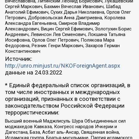
Вячеславовна, Литинский Леонид Борисович, Лукашевский
Сергей Маркович, Бахмин Вячеслав Иванович, Шабад
Анатолий Ефимович, Сухих Дарья Николаевна, Орлов Олег
Петрович, Добровольская Анна Дмитриевна, Королева
Александра Евгеньевна, Смирнов Владимир
Александрович, Вицин Сергей Ефимович, Золотухин Борис
Андреевич, Левинсон Лев Семенович, Локшина Татьяна
Иосифовна, Орлов Олег Петрович, Полякова Мара
Федоровна, Резник Генри Маркович, Захаров Герман
Константинович
Источник:
http://unro.minjust.ru/NKOForeignAgent.aspx
данные на
24.03.2022
* Единый федеральный список организаций, в
том числе иностранных и международных
организаций, признанных в соответствии с
законодательством Российской Федерации
террористическими:
Высший военный Маджлисуль Шура Объединенных сил
моджахедов Кавказа, Конгресс народов Ичкерии и
Дагестана, База, Асбат аль-Ансар, Священная война,
Исламская группа, Братья-мусульмане, Партия исламского