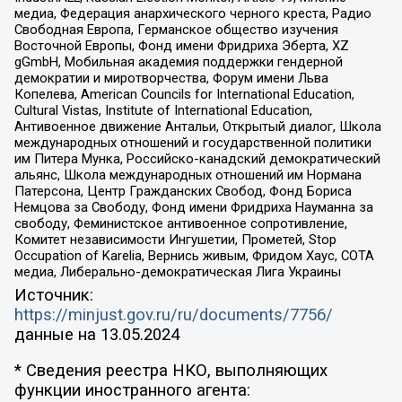
медиа, Федерация анархического черного креста, Радио
Свободная Европа, Германское общество изучения
Восточной Европы, Фонд имени Фридриха Эберта, XZ
gGmbH, Мобильная академия поддержки гендерной
демократии и миротворчества, Форум имени Льва
Копелева, American Councils for International Education,
Cultural Vistas, Institute of International Education,
Антивоенное движение Антальи, Открытый диалог, Школа
международных отношений и государственной политики
им Питера Мунка, Российско-канадский демократический
альянс, Школа международных отношений им Нормана
Патерсона, Центр Гражданских Свобод, Фонд Бориса
Немцова за Свободу, Фонд имени Фридриха Науманна за
свободу, Феминистское антивоенное сопротивление,
Комитет независимости Ингушетии, Прометей, Stop
Occupation of Karelia, Вернись живым, Фридом Хаус, СОТА
медиа, Либерально-демократическая Лига Украины
Источник:
https://minjust.gov.ru/ru/documents/7756/
данные на
13.05.2024
* Сведения реестра НКО, выполняющих
функции иностранного агента: