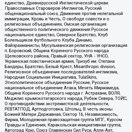
единство, Древнерусской Инглистической церкви
Православных Староверов-Инглингов, Русский
общенациональный союз, Движение против нелегальной
иммиграции, Кровь и Честь, О свободе совести и о
религиозных объединениях, Омская организация
общественного политического движения Русское
национальное единство, Северное Братство, Клуб
Болельщиков Футбольного Клуба Динамо,
Файзрахманисты, Мусульманская религиозная организация
п. Боровский, Община Коренного Русского народа
Щелковского района, Правый сектор, УНА - УНСО,
Украинская повстанческая армия, Тризуб им. Степана
Бандеры, Братство, Белый Крест, Misanthropic division,
Религиозное объединение последователей инглиизма,
Народная Социальная Инициатива, TulaSkins,
Этнополитическое объединение Русские, Русское
национальное объединение Атака, Мечеть Мирмамеда,
Община Коренного Русского народа г. Астрахани, ВОЛЯ,
Меджлис крымскотатарского народа, Рубеж Севера, ТОЙС,
О противодействии экстремистской деятельности,
РЕВТАТПОД, Артподготовка, Штольц, В честь иконы
Божией Матери Державная, Сектор 16, Независимость,
Фирма, Молодежная правозащитная группа МПГ, Курсом
Правды и Единения, Каракольская инициативная группа,
Автоград Крю, Союз Славянских Сил Руси, Алля-Аят,