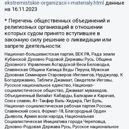
ekstremistskie-organizacii-i-materialy.html
данные
на
16.11.2023
* Перечень общественных объединений и
религиозных организаций в отношении
которых судом принято вступившее в
законную силу решение о ликвидации или
запрете деятельности:
Национал-большевистская партия, ВЕК РА, Рада земли
Кубанской Духовно Родовой Державы Русь, Община
Духовного Управления Асгардской Веси Беловодья,
Славянская Община Капища Веды Перуна, Мужская
Духовная Семинария Староверов-Инглингов, Нурджулар, К
Богодержавию, Таблиги Джамаат, Свидетели Иеговы,
Русское национальное единство, Национал-
социалистическое общество, Джамаат мувахидов,
Объединенный Вилайат Кабарды, Балкарии и Карачая,
Союз славян, Ат-Такфир Валь-Хиджра, Пит Буль,
Национал-социалистическая рабочая партия России,
Славянский союз, Формат-18, Благородный Орден
Дьявола, Армия воли народа, Национальная
Социалистическая Инициатива города Череповца,
Духовно-Родовая Держава Русь, Русское национальное