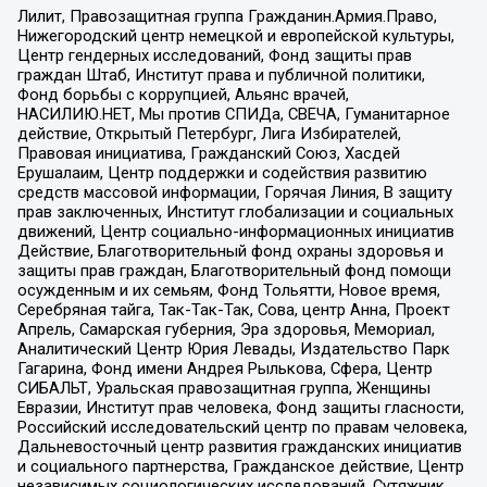
Лилит, Правозащитная группа Гражданин.Армия.Право,
Нижегородский центр немецкой и европейской культуры,
Центр гендерных исследований, Фонд защиты прав
граждан Штаб, Институт права и публичной политики,
Фонд борьбы с коррупцией, Альянс врачей,
НАСИЛИЮ.НЕТ, Мы против СПИДа, СВЕЧА, Гуманитарное
действие, Открытый Петербург, Лига Избирателей,
Правовая инициатива, Гражданский Союз, Хасдей
Ерушалаим, Центр поддержки и содействия развитию
средств массовой информации, Горячая Линия, В защиту
прав заключенных, Институт глобализации и социальных
движений, Центр социально-информационных инициатив
Действие, Благотворительный фонд охраны здоровья и
защиты прав граждан, Благотворительный фонд помощи
осужденным и их семьям, Фонд Тольятти, Новое время,
Серебряная тайга, Так-Так-Так, Сова, центр Анна, Проект
Апрель, Самарская губерния, Эра здоровья, Мемориал,
Аналитический Центр Юрия Левады, Издательство Парк
Гагарина, Фонд имени Андрея Рылькова, Сфера, Центр
СИБАЛЬТ, Уральская правозащитная группа, Женщины
Евразии, Институт прав человека, Фонд защиты гласности,
Российский исследовательский центр по правам человека,
Дальневосточный центр развития гражданских инициатив
и социального партнерства, Гражданское действие, Центр
независимых социологических исследований, Сутяжник,