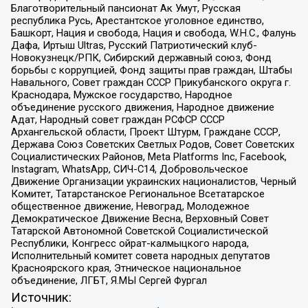
Благотворительный пансионат Ак Умут, Русская
республика Русь, Арестантское уголовное единство,
Башкорт, Нация и свобода, Нация и свобода, W.H.С., Фалунь
Дафа, Иртыш Ultras, Русский Патриотический клуб-
Новокузнецк/РПК, Сибирский державный союз, Фонд
борьбы с коррупцией, Фонд защиты прав граждан, Штабы
Навального, Совет граждан СССР Прикубанского округа г.
Краснодара, Мужское государство, Народное
объединение русского движения, Народное движение
Адат, Народный совет граждан РСФСР СССР
Архангельской области, Проект Штурм, Граждане СССР,
Держава Союз Советских Светлых Родов, Совет Советских
Социалистических Районов, Meta Platforms Inc, Facebook,
Instagram, WhatsApp, СИЧ-С14, Добровольческое
Движение Организации украинских националистов, Черный
Комитет, Татарстанское Региональное Всетатарское
общественное движение, Невоград, Молодежное
Демократическое Движение Весна, Верховный Совет
Татарской Автономной Советской Социалистической
Республики, Конгресс ойрат-калмыцкого народа,
Исполнительный комитет совета народных депутатов
Красноярского края, Этническое национальное
объединение, ЛГБТ, Я.МЫ Сергей Фургал
Источник: