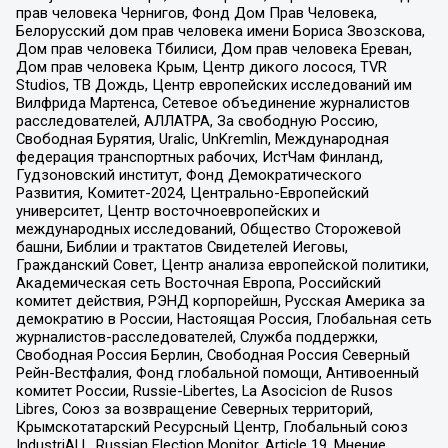
прав человека Чернигов, Фонд Дом Прав Человека,
Белорусский дом прав человека имени Бориса Звозскова,
Дом прав человека Тбилиси, Дом прав человека Ереван,
Дом прав человека Крым, Центр дикого лосося, TVR
Studios, ТВ Дождь, Центр европейских исследований им
Вилфрида Мартенса, Сетевое объединение журналистов
расследователей, АЛЛАТРА, За свободную Россию,
Свободная Бурятия, Uralic, UnKremlin, Международная
федерация транспортных рабочих, ИстЧам Финланд,
Гудзоновский институт, Фонд Демократического
Развития, Комитет-2024, Центрально-Европейский
университет, Центр восточноевропейских и
международных исследований, Общество Сторожевой
башни, Библии и трактатов Свидетелей Иеговы,
Гражданский Совет, Центр анализа европейской политики,
Академическая сеть Восточная Европа, Российский
комитет действия, РЭНД корпорейшн, Русская Америка за
демократию в России, Настоящая Россия, Глобальная сеть
журналистов-расследователей, Служба поддержки,
Свободная Россия Берлин, Свободная Россия Северный
Рейн-Вестфалия, Фонд глобальной помощи, Антивоенный
комитет России, Russie-Libertes, La Asocicion de Rusos
Libres, Союз за возвращение Северных территорий,
Крымскотатарский Ресурсный Центр, Глобальный союз
IndustriALL, Russian Election Monitor, Article 19, Мнение