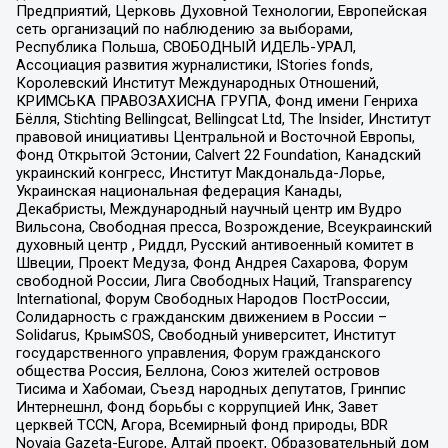
Предприятий, Церковь Духовной Технологии, Европейская
сеть организаций по наблюдению за выборами,
Республика Польша, СВОБОДНЫЙ ИДЕЛЬ-УРАЛ,
Ассоциация развития журналистики, IStories fonds,
Королевский Институт Международных Отношений,
КРИМСЬКА ПРАВОЗАХИСНА ГРУПА, Фонд имени Генриха
Бёлля, Stichting Bellingcat, Bellingcat Ltd, The Insider, Институт
правовой инициативы Центральной и Восточной Европы,
Фонд Открытой Эстонии, Calvert 22 Foundation, Канадский
украинский конгресс, Институт Макдональда-Лорье,
Украинская национальная федерация Канады,
Декабристы, Международный научный центр им Вудро
Вильсона, Свободная пресса, Возрождение, Всеукраинский
духовный центр , Риддл, Русский антивоенный комитет в
Швеции, Проект Медуза, Фонд Андрея Сахарова, Форум
свободной России, Лига Свободных Наций, Transparеncy
International, Форум Свободных Народов ПостРоссии,
Солидарность с гражданским движением в России –
Solidarus, КрымSOS, Свободный университет, Институт
государственного управления, Форум гражданского
общества Россия, Беллона, Союз жителей островов
Тисима и Хабомаи, Съезд народных депутатов, Гринпис
Интернешнл, Фонд борьбы с коррупцией Инк, Завет
церквей TCCN, Агора, Всемирный фонд природы, BDR
Novaja Gazeta-Europe, Алтай проект, Образовательный дом