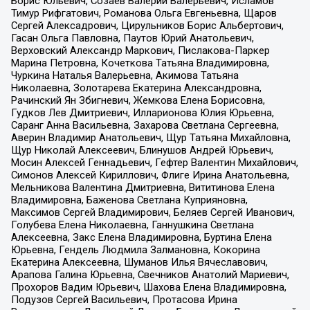
Борис Юльевич, Созаев Валерий Валерьевич, Исламов
Тимур Рифгатович, Романова Ольга Евгеньевна, Щаров
Сергей Алексадрович, Цирульников Борис Альбертович,
Гасан Ольга Павловна, Паутов Юрий Анатольевич,
Верховский Александр Маркович, Пислакова-Паркер
Марина Петровна, Кочеткова Татьяна Владимировна,
Чуркина Наталья Валерьевна, Акимова Татьяна
Николаевна, Золотарева Екатерина Александровна,
Рачинский Ян Збигневич, Жемкова Елена Борисовна,
Гудков Лев Дмитриевич, Илларионова Юлия Юрьевна,
Саранг Анна Васильевна, Захарова Светлана Сергеевна,
Аверин Владимир Анатольевич, Щур Татьяна Михайловна,
Щур Николай Алексеевич, Блинушов Андрей Юрьевич,
Мосин Алексей Геннадьевич, Гефтер Валентин Михайлович,
Симонов Алексей Кириллович, Флиге Ирина Анатольевна,
Мельникова Валентина Дмитриевна, Вититинова Елена
Владимировна, Баженова Светлана Куприяновна,
Максимов Сергей Владимирович, Беляев Сергей Иванович,
Голубева Елена Николаевна, Ганнушкина Светлана
Алексеевна, Закс Елена Владимировна, Буртина Елена
Юрьевна, Гендель Людмила Залмановна, Кокорина
Екатерина Алексеевна, Шуманов Илья Вячеславович,
Арапова Галина Юрьевна, Свечников Анатолий Мариевич,
Прохоров Вадим Юрьевич, Шахова Елена Владимировна,
Подузов Сергей Васильевич, Протасова Ирина