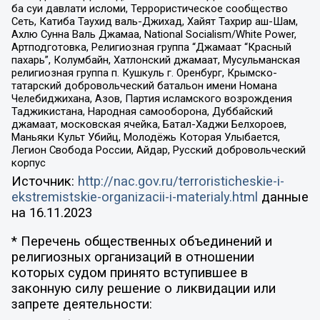
ба суи давлати исломи, Террористическое сообщество
Сеть, Катиба Таухид валь-Джихад, Хайят Тахрир аш-Шам,
Ахлю Сунна Валь Джамаа, National Socialism/White Power,
Артподготовка, Религиозная группа “Джамаат “Красный
пахарь”, Колумбайн, Хатлонский джамаат, Мусульманская
религиозная группа п. Кушкуль г. Оренбург, Крымско-
татарский добровольческий батальон имени Номана
Челебиджихана, Азов, Партия исламского возрождения
Таджикистана, Народная самооборона, Дуббайский
джамаат, московская ячейка, Батал-Хаджи Белхороев,
Маньяки Культ Убийц, Молодёжь Которая Улыбается,
Легион Свобода России, Айдар, Русский добровольческий
корпус
Источник:
http://nac.gov.ru/terroristicheskie-i-
ekstremistskie-organizacii-i-materialy.html
данные
на
16.11.2023
* Перечень общественных объединений и
религиозных организаций в отношении
которых судом принято вступившее в
законную силу решение о ликвидации или
запрете деятельности: