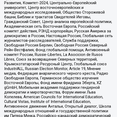
Развития, Комитет-2024, Центрально-Европейский
университет, Центр восточноевропейских и
международных исследований, Общество Сторожевой
башни, Библии и трактатов Свидетелей Иеговы,
Гражданский Совет, Центр анализа европейской политики,
Академическая сеть Восточная Европа, Российский
комитет действия, РЭНД корпорейшн, Русская Америка за
демократию в России, Настоящая Россия, Глобальная сеть
журналистов-расследователей, Служба поддержки,
Свободная Россия Берлин, Свободная Россия Северный
Рейн-Вестфалия, Фонд глобальной помощи, Антивоенный
комитет России, Russie-Libertes, La Asocicion de Rusos
Libres, Союз за возвращение Северных территорий,
Крымскотатарский Ресурсный Центр, Глобальный союз
IndustriALL, Russian Election Monitor, Article 19, Мнение
медиа, Федерация анархического черного креста, Радио
Свободная Европа, Германское общество изучения
Восточной Европы, Фонд имени Фридриха Эберта, XZ
gGmbH, Мобильная академия поддержки гендерной
демократии и миротворчества, Форум имени Льва
Копелева, American Councils for International Education,
Cultural Vistas, Institute of International Education,
Антивоенное движение Антальи, Открытый диалог, Школа
международных отношений и государственной политики
им Питера Мунка, Российско-канадский демократический