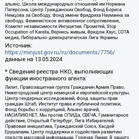
альянс, Школа международных отношений им Нормана
Патерсона, Центр Гражданских Свобод, Фонд Бориса
Немцова за Свободу, Фонд имени Фридриха Науманна за
свободу, Феминистское антивоенное сопротивление,
Комитет независимости Ингушетии, Прометей, Stop
Occupation of Karelia, Вернись живым, Фридом Хаус, СОТА
медиа, Либерально-демократическая Лига Украины
Источник:
https://minjust.gov.ru/ru/documents/7756/
данные на
13.05.2024
* Сведения реестра НКО, выполняющих
функции иностранного агента:
Лилит, Правозащитная группа Гражданин.Армия.Право,
Нижегородский центр немецкой и европейской культуры,
Центр гендерных исследований, Фонд защиты прав
граждан Штаб, Институт права и публичной политики,
Фонд борьбы с коррупцией, Альянс врачей,
НАСИЛИЮ.НЕТ, Мы против СПИДа, СВЕЧА, Гуманитарное
действие, Открытый Петербург, Лига Избирателей,
Правовая инициатива, Гражданский Союз, Хасдей
Ерушалаим, Центр поддержки и содействия развитию
средств массовой информации, Горячая Линия, В защиту