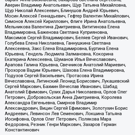
Аверин Владимир Анатольевич, Щур Татьяна Михайловна,
Щур Николай Алексеевич, Блинушов Андрей Юрьевич,
Мосин Алексей Геннадьевич, Гефтер Валентин Михайлович,
Симонов Алексей Кириллович, Флиге Ирина Анатольевна,
Мельникова Валентина Дмитриевна, Вититинова Елена
Владимировна, Баженова Светлана Куприяновна,
Максимов Сергей Владимирович, Беляев Сергей Иванович,
Голубева Елена Николаевна, Ганнушкина Светлана
Алексеевна, Закс Елена Владимировна, Буртина Елена
Юрьевна, Гендель Людмила Залмановна, Кокорина
Екатерина Алексеевна, Шуманов Илья Вячеславович,
Арапова Галина Юрьевна, Свечников Анатолий Мариевич,
Прохоров Вадим Юрьевич, Шахова Елена Владимировна,
Подузов Сергей Васильевич, Протасова Ирина
Вячеславовна, Литинский Леонид Борисович, Лукашевский
Сергей Маркович, Бахмин Вячеслав Иванович, Шабад
Анатолий Ефимович, Сухих Дарья Николаевна, Орлов Олег
Петрович, Добровольская Анна Дмитриевна, Королева
Александра Евгеньевна, Смирнов Владимир
Александрович, Вицин Сергей Ефимович, Золотухин Борис
Андреевич, Левинсон Лев Семенович, Локшина Татьяна
Иосифовна, Орлов Олег Петрович, Полякова Мара
Федоровна, Резник Генри Маркович, Захаров Герман
Константинович