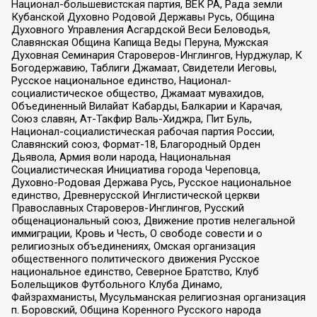
Национал-большевистская партия, ВЕК РА, Рада земли
Кубанской Духовно Родовой Державы Русь, Община
Духовного Управления Асгардской Веси Беловодья,
Славянская Община Капища Веды Перуна, Мужская
Духовная Семинария Староверов-Инглингов, Нурджулар, К
Богодержавию, Таблиги Джамаат, Свидетели Иеговы,
Русское национальное единство, Национал-
социалистическое общество, Джамаат мувахидов,
Объединенный Вилайат Кабарды, Балкарии и Карачая,
Союз славян, Ат-Такфир Валь-Хиджра, Пит Буль,
Национал-социалистическая рабочая партия России,
Славянский союз, Формат-18, Благородный Орден
Дьявола, Армия воли народа, Национальная
Социалистическая Инициатива города Череповца,
Духовно-Родовая Держава Русь, Русское национальное
единство, Древнерусской Инглистической церкви
Православных Староверов-Инглингов, Русский
общенациональный союз, Движение против нелегальной
иммиграции, Кровь и Честь, О свободе совести и о
религиозных объединениях, Омская организация
общественного политического движения Русское
национальное единство, Северное Братство, Клуб
Болельщиков Футбольного Клуба Динамо,
Файзрахманисты, Мусульманская религиозная организация
п. Боровский, Община Коренного Русского народа