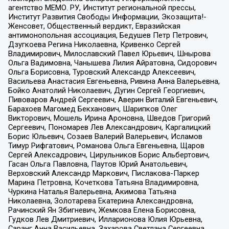
агентство МЕМО. РУ, Институт региональной прессы,
Институт Развития Свободы Информации, Экозащита!-
Женсовет, Общественный вердикт, Евразийская
антимонопольная ассоциация, Бедушев Петр Петрович,
Дзугкоева Регина Николаевна, Кривенко Сергей
Владимирович, Милославский Павел Юрьевич, Шнырова
Ольга Вадимовна, Чанышева Лилия Айратовна, Сидорович
Ольга Борисовна, Туровский Александр Алексеевич,
Васильева Анастасия Евгеньевна, Ривина Анна Валерьевна,
Бойко Анатолий Николаевич, Дугин Сергей Георгиевич,
Пивоваров Андрей Сергеевич, Аверин Виталий Евгеньевич,
Барахоев Магомед Бекханович, Шарипков Олег
Викторович, Мошель Ирина Ароновна, Шведов Григорий
Сергеевич, Пономарев Лев Александрович, Каргалицкий
Борис Юльевич, Созаев Валерий Валерьевич, Исламов
Тимур Рифгатович, Романова Ольга Евгеньевна, Щаров
Сергей Алексадрович, Цирульников Борис Альбертович,
Гасан Ольга Павловна, Паутов Юрий Анатольевич,
Верховский Александр Маркович, Пислакова-Паркер
Марина Петровна, Кочеткова Татьяна Владимировна,
Чуркина Наталья Валерьевна, Акимова Татьяна
Николаевна, Золотарева Екатерина Александровна,
Рачинский Ян Збигневич, Жемкова Елена Борисовна,
Гудков Лев Дмитриевич, Илларионова Юлия Юрьевна,
Саранг Анна Васильевна, Захарова Светлана Сергеевна,