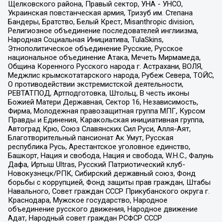
Щелковского района, Правый сектор, УНА - УНСО,
Украинская повстанческая армия, Тризуб им. Степана
Бандеры, Братство, Белый Крест, Misanthropic division,
Религиозное объединение последователей инглиизма,
Народная Социальная Инициатива, TulaSkins,
Этнополитическое объединение Русские, Русское
национальное объединение Атака, Мечеть Мирмамеда,
Община Коренного Русского народа г. Астрахани, ВОЛЯ,
Меджлис крымскотатарского народа, Рубеж Севера, ТОЙС,
О противодействии экстремистской деятельности,
РЕВТАТПОД, Артподготовка, Штольц, В честь иконы
Божией Матери Державная, Сектор 16, Независимость,
Фирма, Молодежная правозащитная группа МПГ, Курсом
Правды и Единения, Каракольская инициативная группа,
Автоград Крю, Союз Славянских Сил Руси, Алля-Аят,
Благотворительный пансионат Ак Умут, Русская
республика Русь, Арестантское уголовное единство,
Башкорт, Нация и свобода, Нация и свобода, W.H.С., Фалунь
Дафа, Иртыш Ultras, Русский Патриотический клуб-
Новокузнецк/РПК, Сибирский державный союз, Фонд
борьбы с коррупцией, Фонд защиты прав граждан, Штабы
Навального, Совет граждан СССР Прикубанского округа г.
Краснодара, Мужское государство, Народное
объединение русского движения, Народное движение
Адат, Народный совет граждан РСФСР СССР