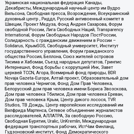
Украинская национальная федерация Канады,
Декабристы, Международный научный центр им Вудро
Вильсона, Свободная пресса, Возрождение, Всеукраинский
духовный центр , Риддл, Русский антивоенный комитет в
Швеции, Проект Медуза, Фонд Андрея Сахарова, Форум
свободной России, Лига Свободных Наций, Transparеncy
International, Форум Свободных Народов ПостРоссии,
Солидарность с гражданским движением в России –
Solidarus, КрымSOS, Свободный университет, Институт
государственного управления, Форум гражданского
общества Россия, Беллона, Союз жителей островов
Тисима и Хабомаи, Съезд народных депутатов, Гринпис
Интернешнл, Фонд борьбы с коррупцией Инк, Завет
церквей TCCN, Агора, Всемирный фонд природы, BDR
Novaja Gazeta-Europe, Алтай проект, Образовательный дом
прав человека Чернигов, Фонд Дом Прав Человека,
Белорусский дом прав человека имени Бориса Звозскова,
Дом прав человека Тбилиси, Дом прав человека Ереван,
Дом прав человека Крым, Центр дикого лосося, TVR
Studios, ТВ Дождь, Центр европейских исследований им
Вилфрида Мартенса, Сетевое объединение журналистов
расследователей, АЛЛАТРА, За свободную Россию,
Свободная Бурятия, Uralic, UnKremlin, Международная
федерация транспортных рабочих, ИстЧам Финланд,
Гудзоновский институт, Фонд Демократического