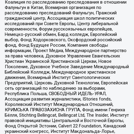
Коалиция по расследованию преследования в отношении
Фалуньгун в Китае, Всемирная организация по
расследованию преследований Фалуньгун, Пражский
гражданский центр, Ассоциация школ политических
исследований при Совете Европы, Центр либеральной
современности, Форум русскоязычных европейцев,
Немецко-русский обмен, Бард колледж, Европейский
выбор, Фонд Ходорковского, Оксфордский российский
фонд, Фонд Будущее России, Компания свободы
информации, Проект Медиа, Международное партнерство
за права человека, Духовное Управление Евангельских
Христиан Украинской Христианской Церкви, Новое
Поколение, Духовное Учебное Заведение Международный
Библейский Колледж, Международное христианское
движение, Всемирный Институт Саентологических
Предприятий, Церковь Духовной Технологии, Европейская
сеть организаций по наблюдению за выборами,
Республика Польша, СВОБОДНЫЙ ИДЕЛЬ-УРАЛ,
Ассоциация развития журналистики, IStories fonds,
Королевский Институт Международных Отношений,
КРИМСЬКА ПРАВОЗАХИСНА ГРУПА, Фонд имени Генриха
Бёлля, Stichting Bellingcat, Bellingcat Ltd, The Insider, Институт
правовой инициативы Центральной и Восточной Европы,
Фонд Открытой Эстонии, Calvert 22 Foundation, Канадский
украинский конгресс, Институт Макдональда-Лорье,