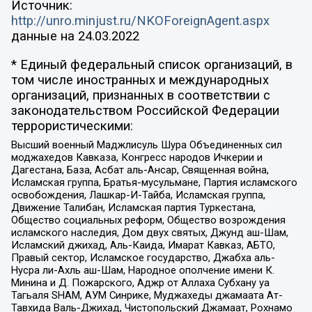
Источник:
http://unro.minjust.ru/NKOForeignAgent.aspx
данные на
24.03.2022
* Единый федеральный список организаций, в
том числе иностранных и международных
организаций, признанных в соответствии с
законодательством Российской Федерации
террористическими:
Высший военный Маджлисуль Шура Объединенных сил
моджахедов Кавказа, Конгресс народов Ичкерии и
Дагестана, База, Асбат аль-Ансар, Священная война,
Исламская группа, Братья-мусульмане, Партия исламского
освобождения, Лашкар-И-Тайба, Исламская группа,
Движение Талибан, Исламская партия Туркестана,
Общество социальных реформ, Общество возрождения
исламского наследия, Дом двух святых, Джунд аш-Шам,
Исламский джихад, Аль-Каида, Имарат Кавказ, АБТО,
Правый сектор, Исламское государство, Джабха аль-
Нусра ли-Ахль аш-Шам, Народное ополчение имени К.
Минина и Д. Пожарского, Аджр от Аллаха Субхану уа
Тагьаля SHAM, АУМ Синрике, Муджахеды джамаата Ат-
Тавхида Валь-Джихад, Чистопольский Джамаат, Рохнамо