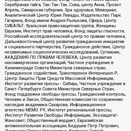
Серебряная тайга, Так-Так-Так, Сова, центр Анна, Проект
Апрель, Самарская губерния, Эра здоровья, Мемориал,
Аналитический Центр Юрия Левады, Издательство Парк
Гагарина, Фонд имени Андрея Рылькова, Сфера, Центр
СИБАЛЬТ, Уральская правозащитная группа, Женщины
Евразии, Институт прав человека, Фонд защиты гласности,
Российский исследовательский центр по правам человека,
Дальневосточный центр развития гражданских инициатив
и социального партнерства, Гражданское действие, Центр
независимых социологических исследований, Сутяжник,
АКАДЕМИЯ ПО ПРАВАМ ЧЕЛОВЕКА, Центр развития
некоммерческих организаций, Частное учреждение в
Калининграде Совета Министров северных стран,
Гражданское содействие, Трансперенси Интернешнл-Р,
Центр Защиты Прав Средств Массовой Информации,
Институт развития прессы - Сибирь, Частное учреждение в
Санкт-Петербурге Совета Министров Северных Стран,
Фонд поддержки свободы прессы, Гражданский контроль,
Человек и Закон, Общественная комиссия по сохранению
наследия академика Сахарова, Информационное
агентство МЕМО. РУ, Институт региональной прессы,
Институт Развития Свободы Информации, Экозащита!-
Женсовет, Общественный вердикт, Евразийская
антимонопольная ассоциация, Бедушев Петр Петрович,
Дзугкоева Регина Николаевна, Кривенко Сергей