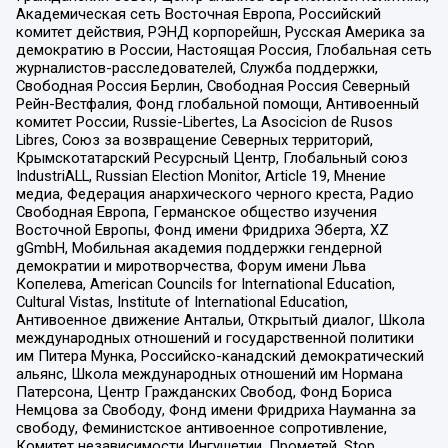
Академическая сеть Восточная Европа, Российский
комитет действия, РЭНД корпорейшн, Русская Америка за
демократию в России, Настоящая Россия, Глобальная сеть
журналистов-расследователей, Служба поддержки,
Свободная Россия Берлин, Свободная Россия Северный
Рейн-Вестфалия, Фонд глобальной помощи, Антивоенный
комитет России, Russie-Libertes, La Asocicion de Rusos
Libres, Союз за возвращение Северных территорий,
Крымскотатарский Ресурсный Центр, Глобальный союз
IndustriALL, Russian Election Monitor, Article 19, Мнение
медиа, Федерация анархического черного креста, Радио
Свободная Европа, Германское общество изучения
Восточной Европы, Фонд имени Фридриха Эберта, XZ
gGmbH, Мобильная академия поддержки гендерной
демократии и миротворчества, Форум имени Льва
Копелева, American Councils for International Education,
Cultural Vistas, Institute of International Education,
Антивоенное движение Антальи, Открытый диалог, Школа
международных отношений и государственной политики
им Питера Мунка, Российско-канадский демократический
альянс, Школа международных отношений им Нормана
Патерсона, Центр Гражданских Свобод, Фонд Бориса
Немцова за Свободу, Фонд имени Фридриха Науманна за
свободу, Феминистское антивоенное сопротивление,
Комитет независимости Ингушетии, Прометей, Stop