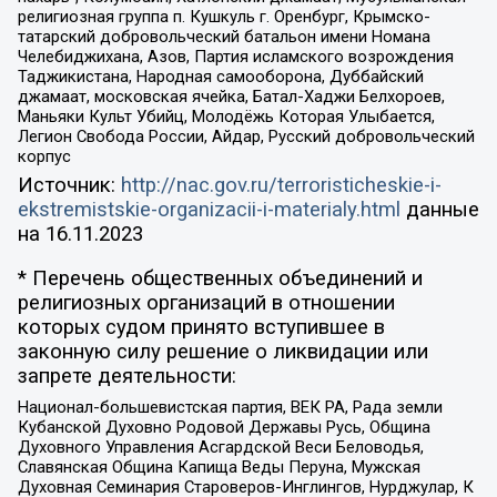
религиозная группа п. Кушкуль г. Оренбург, Крымско-
татарский добровольческий батальон имени Номана
Челебиджихана, Азов, Партия исламского возрождения
Таджикистана, Народная самооборона, Дуббайский
джамаат, московская ячейка, Батал-Хаджи Белхороев,
Маньяки Культ Убийц, Молодёжь Которая Улыбается,
Легион Свобода России, Айдар, Русский добровольческий
корпус
Источник:
http://nac.gov.ru/terroristicheskie-i-
ekstremistskie-organizacii-i-materialy.html
данные
на
16.11.2023
* Перечень общественных объединений и
религиозных организаций в отношении
которых судом принято вступившее в
законную силу решение о ликвидации или
запрете деятельности:
Национал-большевистская партия, ВЕК РА, Рада земли
Кубанской Духовно Родовой Державы Русь, Община
Духовного Управления Асгардской Веси Беловодья,
Славянская Община Капища Веды Перуна, Мужская
Духовная Семинария Староверов-Инглингов, Нурджулар, К