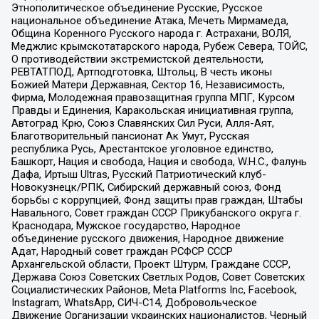
Этнополитическое объединение Русские, Русское
национальное объединение Атака, Мечеть Мирмамеда,
Община Коренного Русского народа г. Астрахани, ВОЛЯ,
Меджлис крымскотатарского народа, Рубеж Севера, ТОЙС,
О противодействии экстремистской деятельности,
РЕВТАТПОД, Артподготовка, Штольц, В честь иконы
Божией Матери Державная, Сектор 16, Независимость,
Фирма, Молодежная правозащитная группа МПГ, Курсом
Правды и Единения, Каракольская инициативная группа,
Автоград Крю, Союз Славянских Сил Руси, Алля-Аят,
Благотворительный пансионат Ак Умут, Русская
республика Русь, Арестантское уголовное единство,
Башкорт, Нация и свобода, Нация и свобода, W.H.С., Фалунь
Дафа, Иртыш Ultras, Русский Патриотический клуб-
Новокузнецк/РПК, Сибирский державный союз, Фонд
борьбы с коррупцией, Фонд защиты прав граждан, Штабы
Навального, Совет граждан СССР Прикубанского округа г.
Краснодара, Мужское государство, Народное
объединение русского движения, Народное движение
Адат, Народный совет граждан РСФСР СССР
Архангельской области, Проект Штурм, Граждане СССР,
Держава Союз Советских Светлых Родов, Совет Советских
Социалистических Районов, Meta Platforms Inc, Facebook,
Instagram, WhatsApp, СИЧ-С14, Добровольческое
Движение Организации украинских националистов, Черный