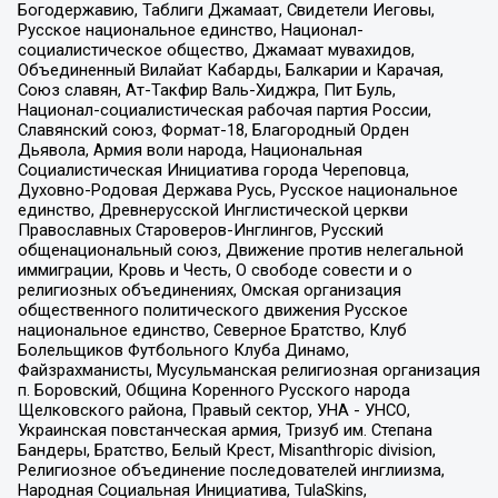
Богодержавию, Таблиги Джамаат, Свидетели Иеговы,
Русское национальное единство, Национал-
социалистическое общество, Джамаат мувахидов,
Объединенный Вилайат Кабарды, Балкарии и Карачая,
Союз славян, Ат-Такфир Валь-Хиджра, Пит Буль,
Национал-социалистическая рабочая партия России,
Славянский союз, Формат-18, Благородный Орден
Дьявола, Армия воли народа, Национальная
Социалистическая Инициатива города Череповца,
Духовно-Родовая Держава Русь, Русское национальное
единство, Древнерусской Инглистической церкви
Православных Староверов-Инглингов, Русский
общенациональный союз, Движение против нелегальной
иммиграции, Кровь и Честь, О свободе совести и о
религиозных объединениях, Омская организация
общественного политического движения Русское
национальное единство, Северное Братство, Клуб
Болельщиков Футбольного Клуба Динамо,
Файзрахманисты, Мусульманская религиозная организация
п. Боровский, Община Коренного Русского народа
Щелковского района, Правый сектор, УНА - УНСО,
Украинская повстанческая армия, Тризуб им. Степана
Бандеры, Братство, Белый Крест, Misanthropic division,
Религиозное объединение последователей инглиизма,
Народная Социальная Инициатива, TulaSkins,