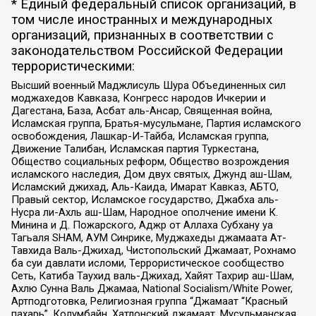
* Единый федеральный список организаций, в
том числе иностранных и международных
организаций, признанных в соответствии с
законодательством Российской Федерации
террористическими:
Высший военный Маджлисуль Шура Объединенных сил
моджахедов Кавказа, Конгресс народов Ичкерии и
Дагестана, База, Асбат аль-Ансар, Священная война,
Исламская группа, Братья-мусульмане, Партия исламского
освобождения, Лашкар-И-Тайба, Исламская группа,
Движение Талибан, Исламская партия Туркестана,
Общество социальных реформ, Общество возрождения
исламского наследия, Дом двух святых, Джунд аш-Шам,
Исламский джихад, Аль-Каида, Имарат Кавказ, АБТО,
Правый сектор, Исламское государство, Джабха аль-
Нусра ли-Ахль аш-Шам, Народное ополчение имени К.
Минина и Д. Пожарского, Аджр от Аллаха Субхану уа
Тагьаля SHAM, АУМ Синрике, Муджахеды джамаата Ат-
Тавхида Валь-Джихад, Чистопольский Джамаат, Рохнамо
ба суи давлати исломи, Террористическое сообщество
Сеть, Катиба Таухид валь-Джихад, Хайят Тахрир аш-Шам,
Ахлю Сунна Валь Джамаа, National Socialism/White Power,
Артподготовка, Религиозная группа “Джамаат “Красный
пахарь”, Колумбайн, Хатлонский джамаат, Мусульманская