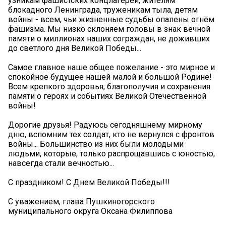
узникам фашистских концлагерей, жителям
блокадного Ленинграда, труженикам тыла, детям
войны - всем, чьи жизненные судьбы опалены огнём
фашизма. Мы низко склоняем головы в знак вечной
памяти о миллионах наших сограждан, не доживших
до светлого дня Великой Победы...
Самое главное наше общее пожелание - это мирное и
спокойное будущее нашей малой и большой Родине!
Всем крепкого здоровья, благополучия и сохранения
памяти о героях и событиях Великой Отечественной
войны!
Дорогие друзья! Радуюсь сегодняшнему мирному
дню, вспомним тех солдат, кто не вернулся с фронтов
войны... Большинство из них были молодыми
людьми, которые, только распрощавшись с юностью,
навсегда стали вечностью...
С праздником! С Днем Великой Победы!!!
С уважением, глава Пушкиногорского
муниципального округа Оксана Филиппова