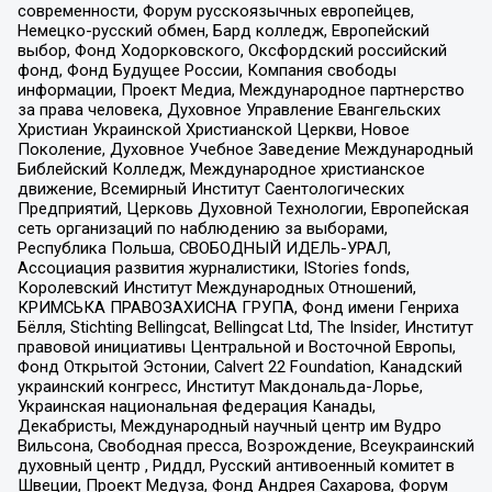
современности, Форум русскоязычных европейцев,
Немецко-русский обмен, Бард колледж, Европейский
выбор, Фонд Ходорковского, Оксфордский российский
фонд, Фонд Будущее России, Компания свободы
информации, Проект Медиа, Международное партнерство
за права человека, Духовное Управление Евангельских
Христиан Украинской Христианской Церкви, Новое
Поколение, Духовное Учебное Заведение Международный
Библейский Колледж, Международное христианское
движение, Всемирный Институт Саентологических
Предприятий, Церковь Духовной Технологии, Европейская
сеть организаций по наблюдению за выборами,
Республика Польша, СВОБОДНЫЙ ИДЕЛЬ-УРАЛ,
Ассоциация развития журналистики, IStories fonds,
Королевский Институт Международных Отношений,
КРИМСЬКА ПРАВОЗАХИСНА ГРУПА, Фонд имени Генриха
Бёлля, Stichting Bellingcat, Bellingcat Ltd, The Insider, Институт
правовой инициативы Центральной и Восточной Европы,
Фонд Открытой Эстонии, Calvert 22 Foundation, Канадский
украинский конгресс, Институт Макдональда-Лорье,
Украинская национальная федерация Канады,
Декабристы, Международный научный центр им Вудро
Вильсона, Свободная пресса, Возрождение, Всеукраинский
духовный центр , Риддл, Русский антивоенный комитет в
Швеции, Проект Медуза, Фонд Андрея Сахарова, Форум