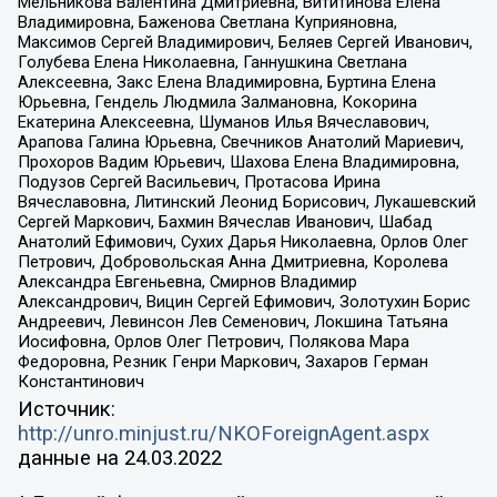
Мельникова Валентина Дмитриевна, Вититинова Елена
Владимировна, Баженова Светлана Куприяновна,
Максимов Сергей Владимирович, Беляев Сергей Иванович,
Голубева Елена Николаевна, Ганнушкина Светлана
Алексеевна, Закс Елена Владимировна, Буртина Елена
Юрьевна, Гендель Людмила Залмановна, Кокорина
Екатерина Алексеевна, Шуманов Илья Вячеславович,
Арапова Галина Юрьевна, Свечников Анатолий Мариевич,
Прохоров Вадим Юрьевич, Шахова Елена Владимировна,
Подузов Сергей Васильевич, Протасова Ирина
Вячеславовна, Литинский Леонид Борисович, Лукашевский
Сергей Маркович, Бахмин Вячеслав Иванович, Шабад
Анатолий Ефимович, Сухих Дарья Николаевна, Орлов Олег
Петрович, Добровольская Анна Дмитриевна, Королева
Александра Евгеньевна, Смирнов Владимир
Александрович, Вицин Сергей Ефимович, Золотухин Борис
Андреевич, Левинсон Лев Семенович, Локшина Татьяна
Иосифовна, Орлов Олег Петрович, Полякова Мара
Федоровна, Резник Генри Маркович, Захаров Герман
Константинович
Источник:
http://unro.minjust.ru/NKOForeignAgent.aspx
данные на
24.03.2022