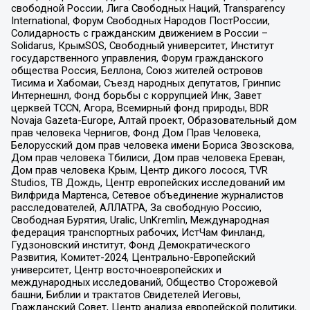
свободной России, Лига Свободных Наций, Transparеncy
International, Форум Свободных Народов ПостРоссии,
Солидарность с гражданским движением в России –
Solidarus, КрымSOS, Свободный университет, Институт
государственного управления, Форум гражданского
общества Россия, Беллона, Союз жителей островов
Тисима и Хабомаи, Съезд народных депутатов, Гринпис
Интернешнл, Фонд борьбы с коррупцией Инк, Завет
церквей TCCN, Агора, Всемирный фонд природы, BDR
Novaja Gazeta-Europe, Алтай проект, Образовательный дом
прав человека Чернигов, Фонд Дом Прав Человека,
Белорусский дом прав человека имени Бориса Звозскова,
Дом прав человека Тбилиси, Дом прав человека Ереван,
Дом прав человека Крым, Центр дикого лосося, TVR
Studios, ТВ Дождь, Центр европейских исследований им
Вилфрида Мартенса, Сетевое объединение журналистов
расследователей, АЛЛАТРА, За свободную Россию,
Свободная Бурятия, Uralic, UnKremlin, Международная
федерация транспортных рабочих, ИстЧам Финланд,
Гудзоновский институт, Фонд Демократического
Развития, Комитет-2024, Центрально-Европейский
университет, Центр восточноевропейских и
международных исследований, Общество Сторожевой
башни, Библии и трактатов Свидетелей Иеговы,
Гражданский Совет, Центр анализа европейской политики,