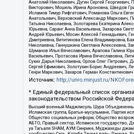
Анатолий Николаевич, Дугин Сергей Георгиевич, 
Викторович, Мошель Ирина Ароновна, Шведов Гри
Исламов Тимур Рифгатович, Романова Ольга Евге
Анатольевич, Верховский Александр Маркович, П
Татьяна Николаевна, Золотарева Екатерина Алек
Юрьевна, Саранг Анна Васильевна, Захарова Свет
Андрей Юрьевич, Мосин Алексей Геннадьевич, Ге
Дмитриевна, Вититинова Елена Владимировна, Ба
Николаевна, Ганнушкина Светлана Алексеевна, За
Шуманов Илья Вячеславович, Арапова Галина Юрь
Васильевич, Протасова Ирина Вячеславовна, Лит
Сухих Дарья Николаевна, Орлов Олег Петрович, 
Сергей Ефимович, Золотухин Борис Андреевич, Л
Генри Маркович, Захаров Герман Константинович
Источник:
http://unro.minjust.ru/NKOFore
* Единый федеральный список организа
законодательством Российской Федера
Высший военный Маджлисуль Шура Объединенных с
Исламская группа, Братья-мусульмане, Партия ис
Общество социальных реформ, Общество возрожд
АБТО, Правый сектор, Исламское государство, Д
уа Тагьаля SHAM, АУМ Синрике, Муджахеды джама
сообщество Сеть, Катиба Таухид валь-Джихад, Хай