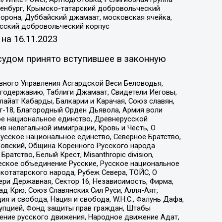
Оренбург, Крымско-татарский добровольческий
орона, Дуббайский джамаат, московская ячейка,
усский добровольческий корпус
 на
16.11.2023
судом принято вступившее в законную
вного Управления Асгардской Веси Беловодья,
годержавию, Таблиги Джамаат, Свидетели Иеговы,
айат Кабарды, Балкарии и Карачая, Союз славян,
т-18, Благородный Орден Дьявола, Армия воли
ое национальное единство, Древнерусской
 нелегальной иммиграции, Кровь и Честь, О
усское национальное единство, Северное Братство,
ровский, Община Коренного Русского народа
атство, Белый Крест, Misanthropic division,
еское объединение Русские, Русское национальное
котатарского народа, Рубеж Севера, ТОЙС, О
ри Державная, Сектор 16, Независимость, Фирма,
д Крю, Союз Славянских Сил Руси, Алля-Аят,
я и свобода, Нация и свобода, W.H.С., Фалунь Дафа,
рупцией, Фонд защиты прав граждан, Штабы
ение русского движения, Народное движение Адат,