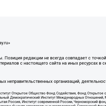
y.ru»
 Позиция редакции не всегда совпадает с точкой 
ериалов с настоящего сайта на иных ресурсах в с
ых неправительственных организаций, деятельнос
ститут Открытое Общество Фонд Содействия, Фонд Открытое 
альный Демократический Институт Международных Отношений,
тая Россия, Институт современной России, Черноморский фонд
родный центр электоральных исследований, Германский фонд