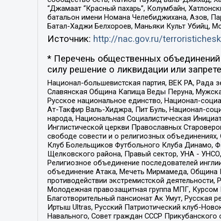
“Джамаат “Красный пахарь”, Колумбайн, Хатлонск
батальон имени Номана Челебиджихана, Азов, Па
Батал-Хаджи Белхороев, Маньяки Культ Убийц, М
Источник:
http://nac.gov.ru/terroristichesk
* Перечень общественных объединений 
силу решение о ликвидации или запрете
Национал-большевистская партия, ВЕК РА, Рада 
Славянская Община Капища Веды Перуна, Мужская
Русское национальное единство, Национал-социа
Ат-Такфир Валь-Хиджра, Пит Буль, Национал-соц
народа, Национальная Социалистическая Инициат
Инглистической церкви Православных Староверов
свободе совести и о религиозных объединениях,
Клуб Болельщиков Футбольного Клуба Динамо, Фа
Щелковского района, Правый сектор, УНА - УНСО, У
Религиозное объединение последователей инглии
объединение Атака, Мечеть Мирмамеда, Община К
противодействии экстремистской деятельности, 
Молодежная правозащитная группа МПГ, Курсом П
Благотворительный пансионат Ак Умут, Русская ре
Иртыш Ultras, Русский Патриотический клуб-Нов
Навального, Совет граждан СССР Прикубанского 