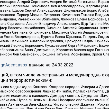
Пивоваров Андрей Сергеевич, Аверин Виталий Евгеньевич, Бара
горий Сергеевич, Пономарев Лев Александрович, Каргалицкий 
ньевна, Щаров Сергей Алексадрович, Цирульников Борис Альбер
ислакова-Паркер Марина Петровна, Кочеткова Татьяна Владими
сандровна, Рачинский Ян Збигневич, Жемкова Елена Борисовна,
лана Сергеевна, Аверин Владимир Анатольевич, Щур Татьяна М
фтер Валентин Михайлович, Симонов Алексей Кириллович, Флиг
женова Светлана Куприяновна, Максимов Сергей Владимирович, 
кс Елена Владимировна, Буртина Елена Юрьевна, Гендель Людм
евна, Свечников Анатолий Мариевич, Прохоров Вадим Юрьевич
инский Леонид Борисович, Лукашевский Сергей Маркович, Бахм
Добровольская Анна Дмитриевна, Королева Александра Евгенье
евинсон Лев Семенович, Локшина Татьяна Иосифовна, Орлов Ол
ignAgent.aspx
данные на
24.03.2022
ций, в том числе иностранных и международных ор
ции террористическими:
ил моджахедов Кавказа, Конгресс народов Ичкерии и Дагеста
ламского освобождения, Лашкар-И-Тайба, Исламская группа, Дв
ения исламского наследия, Дом двух святых, Джунд аш-Шам, 
жабха аль-Нусра ли-Ахль аш-Шам, Народное ополчение имени К.
ата Ат-Тавхида Валь-Джихад, Чистопольский Джамаат, Рохнам
ят Тахрир аш-Шам, Ахлю Сунна Валь Джамаа, National Socialism