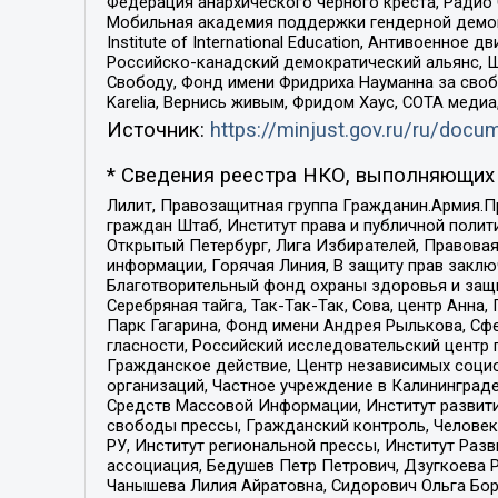
Федерация анархического черного креста, Радио
Мобильная академия поддержки гендерной демократи
Institute of International Education, Антивоенн
Российско-канадский демократический альянс, 
Свободу, Фонд имени Фридриха Науманна за свобо
Karelia, Вернись живым, Фридом Хаус, СОТА меди
Источник:
https://minjust.gov.ru/ru/doc
* Сведения реестра НКО, выполняющих 
Лилит, Правозащитная группа Гражданин.Армия.П
граждан Штаб, Институт права и публичной поли
Открытый Петербург, Лига Избирателей, Правова
информации, Горячая Линия, В защиту прав закл
Благотворительный фонд охраны здоровья и защи
Серебряная тайга, Так-Так-Так, Сова, центр Анн
Парк Гагарина, Фонд имени Андрея Рылькова, Сф
гласности, Российский исследовательский центр 
Гражданское действие, Центр независимых соци
организаций, Частное учреждение в Калининград
Средств Массовой Информации, Институт развити
свободы прессы, Гражданский контроль, Человек
РУ, Институт региональной прессы, Институт Ра
ассоциация, Бедушев Петр Петрович, Дзугкоева 
Чанышева Лилия Айратовна, Сидорович Ольга Бори