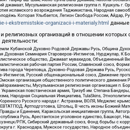
ий джамаат, Мусульманская религиозная группа п. Кушкуль г. 
ртия исламского возрождения Таджикистана, Народная самооб
олодёжь Которая Улыбается, Легион Свобода России, Айдар, Р
ie-i-ekstremistskie-organizacii-i-materialy.html
данные
и религиозных организаций в отношении которых 
 деятельности:
земли Кубанской Духовно Родовой Державы Русь, Община Духо
 Духовная Семинария Староверов-Инглингов, Нурджулар, К Бо
листическое общество, Джамаат мувахидов, Объединенный Вил
иалистическая рабочая партия России, Славянский союз, Форма
ива города Череповца, Духовно-Родовая Держава Русь, Русск
-Инглингов, Русский общенациональный союз, Движение против
 Омская организация общественного политического движения Р
йзрахманисты, Мусульманская религиозная организация п. Бо
краинская повстанческая армия, Тризуб им. Степана Бандеры, Бр
зма, Народная Социальная Инициатива, TulaSkins, Этнополитич
оренного Русского народа г. Астрахани, ВОЛЯ, Меджлис крымс
РЕВТАТПОД, Артподготовка, Штольц, В честь иконы Божией Мате
равды и Единения, Каракольская инициативная группа, Автогра
спублика Русь, Арестантское уголовное единство, Башкорт, Наци
окузнецк/РПК, Сибирский державный союз, Фонд борьбы с кор
округа г. Краснодара, Мужское государство, Народное объедин