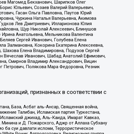
хоев Магомед Бекханович, Шарипков Олег
Борис Юльевич, Созаев Валерий Валерьевич,
тович, Гасан Ольга Павловна, Паутов Юрий
ровна, Чуркина Наталья Валерьевна, Акимова
 Гудков Лев Дмитриевич, Илларионова Юлия
ихайловна, Щур Николай Алексеевич, Блинушов
е Ирина Анатольевна, Мельникова Валентина
Беляев Сергей Иванович, Голубева Елена
ила Залмановна, Кокорина Екатерина Алексеевна,
, Шахова Елена Владимировна, Подузов Сергей
ин Вячеслав Иванович, Шабад Анатолий Ефимович,
вна, Смирнов Владимир Александрович, Вицин
ег Петрович, Полякова Мара Федоровна, Резник
ганизаций, признанных в соответствии с
на, База, Асбат аль-Ансар, Священная война,
ижение Талибан, Исламская партия Туркестана,
Исламский джихад, Аль-Каида, Имарат Кавказ,
 Минина и Д. Пожарского, Аджр от Аллаха Субхану
о ба суи давлати исломи, Террористическое
/White Power, Артподготовка, Религиозная группа