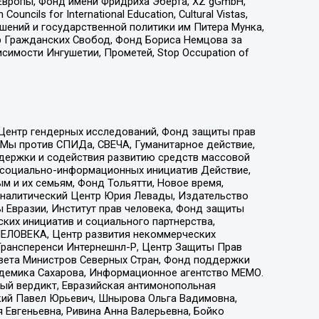
Европы, Фонд имени Фридриха Эберта, XZ gGmbH,
ls for International Education, Cultural Vistas,
ошений и государственной политики им Питера Мунка,
 Гражданских Свобод, Фонд Бориса Немцова за
имости Ингушетии, Прометей, Stop Occupation of
 Центр гендерных исследований, Фонд защиты прав
 Мы против СПИДа, СВЕЧА, Гуманитарное действие,
ддержки и содействия развитию средств массовой
р социально-информационных инициатив Действие,
 и их семьям, Фонд Тольятти, Новое время,
, Аналитический Центр Юрия Левады, Издательство
 Евразии, Институт прав человека, Фонд защиты
ких инициатив и социального партнерства,
ЕЛОВЕКА, Центр развития некоммерческих
 Трансперенси Интернешнл-Р, Центр Защиты Прав
овета Министров Северных Стран, Фонд поддержки
адемика Сахарова, Информационное агентство МЕМО.
ый вердикт, Евразийская антимонопольная
кий Павел Юрьевич, Шнырова Ольга Вадимовна,
 Евгеньевна, Ривина Анна Валерьевна, Бойко