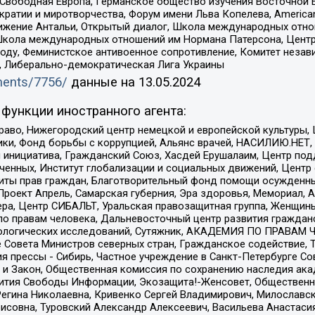
 Свободная Европа, Германское общество изучения Восточной 
и и миротворчества, Форум имени Льва Копелева, American Counci
ое движение Антальи, Открытый диалог, Школа международных отн
Школа международных отношений им Нормана Патерсона, Центр
ду, Феминистское антивоенное сопротивление, Комитет независ
а, Либерально-демократическая Лига Украины
uments/7756/
данные на
13.05.2024
функции иностранного агента:
раво, Нижегородский центр немецкой и европейской культуры,
тики, Фонд борьбы с коррупцией, Альянс врачей, НАСИЛИЮ.НЕТ,
я инициатива, Гражданский Союз, Хасдей Ерушалаим, Центр по
юченных, Институт глобализации и социальных движений, Цент
ты прав граждан, Благотворительный фонд помощи осужденным
а, Проект Апрель, Самарская губерния, Эра здоровья, Мемориал
ера, Центр СИБАЛЬТ, Уральская правозащитная группа, Женщины
по правам человека, Дальневосточный центр развития гражданс
ологических исследований, Сутяжник, АКАДЕМИЯ ПО ПРАВАМ Ч
е Совета Министров северных стран, Гражданское содействие,
я прессы - Сибирь, Частное учреждение в Санкт-Петербурге С
 и Закон, Общественная комиссия по сохранению наследия ак
звития Свободы Информации, Экозащита!-Женсовет, Общественн
Регина Николаевна, Кривенко Сергей Владимирович, Милославс
совна, Туровский Александр Алексеевич, Васильева Анастасия