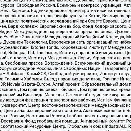
рсов, Свободная Россия, Всемирный конгресс украинцев, Атла
ект Хармони, Родники дракона, Врачи против насильственного
ию преследования в отношении Фалуньгун в Китае, Всемирная о
ация школ политических исследований при Совете Европы, Цен
мен, Бард колледж, Европейский выбор, Фонд Ходорковского,
едиа, Международное партнерство за права человека, Духовно
ое Учебное Заведение Международный Библейский Колледж, М
ь Духовной Технологии, Европейская сеть организаций по наб
урналистики, IStories fonds, Королевский Институт Между
gcat, Bellingcat Ltd, The Insider, Институт правовой инициатив
инский конгресс, Институт Макдональда-Лорье, Украинская нац
, Свободная пресса, Возрождение, Всеукраинский духовный цен
орум свободной России, Лига Свободных Наций, Transparеncy I
– Solidarus, КрымSOS, Свободный университет, Институт госу
в Тисима и Хабомаи, Съезд народных депутатов, Гринпис Инте
DR Novaja Gazeta-Europe, Алтай проект, Образовательный дом 
зскова, Дом прав человека Тбилиси, Дом прав человека Ерева
едований им Вилфрида Мартенса, Сетевое объединение журнали
Международная федерация транспортных рабочих, ИстЧам Финлан
й университет, Центр восточноевропейских и международных и
, Центр анализа европейской политики, Академическая сеть Во
ю в России, Настоящая Россия, Глобальная сеть журналистов
естфалия, Фонд глобальной помощи, Антивоенный комитет России,
татарский Ресурсный Центр, Глобальный союз IndustriALL, Russi