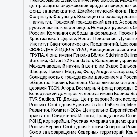
центр защиты окружающей среды и природных ресу
фонд за демократию, Джеймстаунский фонд, Прож
Фалуньгун, Фалуньгун, Коалиция по расследован
Фалуньгун, Пражский гражданский центр, Ассоци
русскоязычных европейцев, Немецко-русский об
России, Компания свободы информации, Проект М
Христианской Церкви, Новое Поколение, Духовн
Институт Саентологических Предприятий, Церков
СВОБОДНЫЙ ИДЕЛЬ-УРАЛ, Ассоциация развития ж
ГРУПА, Фонд имени Генриха Бёлля, Stichting Bellin
Эстонии, Calvert 22 Foundation, Канадский укра
Международный научный центр им Вудро Вильсона
Швеции, Проект Медуза, Фонд Андрея Сахарова, Ф
Солидарность с гражданским движением в России 
общества Россия, Беллона, Союз жителей острово
церквей TCCN, Агора, Всемирный фонд природы, B
Белорусский дом прав человека имени Бориса Зво
TVR Studios, ТВ Дождь, Центр европейских иссл
Россию, Свободная Бурятия, Uralic, UnKremlin, 
Развития, Комитет-2024, Центрально-Европейски
трактатов Свидетелей Иеговы, Гражданский Совет
РЭНД корпорейшн, Русская Америка за демократи
Россия Берлин, Свободная Россия Северный Рейн-В
Союз за возвращение Северных территорий, Крымско