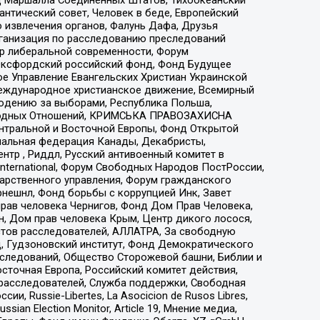
нтический совет, Человек в беде, Европейский
 извлечения органов, Фалунь Дафа, Друзья
рганизация по расследованию преследований
тр либеральной современности, Форум
 Оксфордский российский фонд, Фонд Будущее
е Управление Евангельских Христиан Украинской
еждународное христианское движение, Всемирный
людению за выборами, Республика Польша,
народных Отношений, КРИМСЬКА ПРАВОЗАХИСНА
ы Центральной и Восточной Европы, Фонд Открытой
иональная федерация Канады, Декабристы,
тр , Риддл, Русский антивоенный комитет в
nternational, Форум Свободных Народов ПостРоссии,
дарственного управления, Форум гражданского
рнешнл, Фонд борьбы с коррупцией Инк, Завет
прав человека Чернигов, Фонд Дом Прав Человека,
н, Дом прав человека Крым, Центр дикого лосося,
стов расследователей, АЛЛАТРА, За свободную
д, Гудзоновский институт, Фонд Демократического
сследований, Общество Сторожевой башни, Библии и
сточная Европа, Российский комитет действия,
-расследователей, Служба поддержки, Свободная
 Russie-Libertes, La Asocicion de Rusos Libres,
an Election Monitor, Article 19, Мнение медиа,