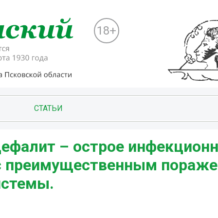
18+
СТАТЬИ
ефалит – острое инфекцион
 с преимущественным пораж
истемы.