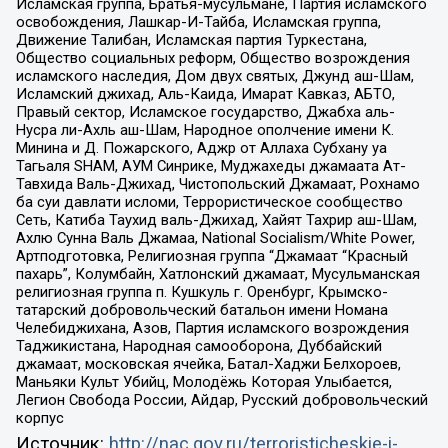
Исламская группа, Братья-мусульмане, Партия исламского
освобождения, Лашкар-И-Тайба, Исламская группа,
Движение Талибан, Исламская партия Туркестана,
Общество социальных реформ, Общество возрождения
исламского наследия, Дом двух святых, Джунд аш-Шам,
Исламский джихад, Аль-Каида, Имарат Кавказ, АБТО,
Правый сектор, Исламское государство, Джабха аль-
Нусра ли-Ахль аш-Шам, Народное ополчение имени К.
Минина и Д. Пожарского, Аджр от Аллаха Субхану уа
Тагьаля SHAM, АУМ Синрике, Муджахеды джамаата Ат-
Тавхида Валь-Джихад, Чистопольский Джамаат, Рохнамо
ба суи давлати исломи, Террористическое сообщество
Сеть, Катиба Таухид валь-Джихад, Хайят Тахрир аш-Шам,
Ахлю Сунна Валь Джамаа, National Socialism/White Power,
Артподготовка, Религиозная группа “Джамаат “Красный
пахарь”, Колумбайн, Хатлонский джамаат, Мусульманская
религиозная группа п. Кушкуль г. Оренбург, Крымско-
татарский добровольческий батальон имени Номана
Челебиджихана, Азов, Партия исламского возрождения
Таджикистана, Народная самооборона, Дуббайский
джамаат, московская ячейка, Батал-Хаджи Белхороев,
Маньяки Культ Убийц, Молодёжь Которая Улыбается,
Легион Свобода России, Айдар, Русский добровольческий
корпус
Источник:
http://nac.gov.ru/terroristicheskie-i-