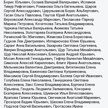
Борис Юльевич, Созаев Валерий Валерьевич, Исламов
Тимур Рифгатович, Романова Ольга Евгеньевна, Щаров
Сергей Алексадрович, Цирульников Борис Альбертович,
Гасан Ольга Павловна, Паутов Юрий Анатольевич,
Верховский Александр Маркович, Пислакова-Паркер
Марина Петровна, Кочеткова Татьяна Владимировна,
Чуркина Наталья Валерьевна, Акимова Татьяна
Николаевна, Золотарева Екатерина Александровна,
Рачинский Ян Збигневич, Жемкова Елена Борисовна,
Гудков Лев Дмитриевич, Илларионова Юлия Юрьевна,
Саранг Анна Васильевна, Захарова Светлана Сергеевна,
Аверин Владимир Анатольевич, Щур Татьяна Михайловна,
Щур Николай Алексеевич, Блинушов Андрей Юрьевич,
Мосин Алексей Геннадьевич, Гефтер Валентин Михайлович,
Симонов Алексей Кириллович, Флиге Ирина Анатольевна,
Мельникова Валентина Дмитриевна, Вититинова Елена
Владимировна, Баженова Светлана Куприяновна,
Максимов Сергей Владимирович, Беляев Сергей Иванович,
Голубева Елена Николаевна, Ганнушкина Светлана
Алексеевна, Закс Елена Владимировна, Буртина Елена
Юрьевна, Гендель Людмила Залмановна, Кокорина
Екатерина Алексеевна, Шуманов Илья Вячеславович,
Арапова Галина Юрьевна, Свечников Анатолий Мариевич,
Прохоров Вадим Юрьевич, Шахова Елена Владимировна,
Подузов Сергей Васильевич, Протасова Ирина