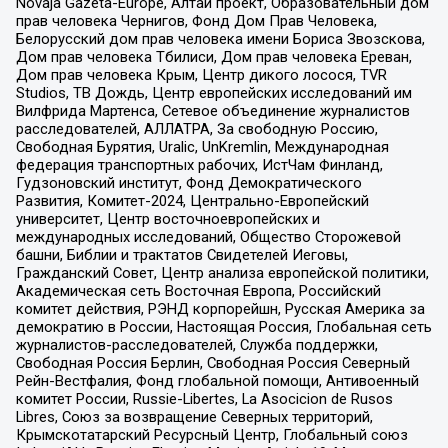
Novaja Gazeta-Europe, Алтай проект, Образовательный дом
прав человека Чернигов, Фонд Дом Прав Человека,
Белорусский дом прав человека имени Бориса Звозскова,
Дом прав человека Тбилиси, Дом прав человека Ереван,
Дом прав человека Крым, Центр дикого лосося, TVR
Studios, ТВ Дождь, Центр европейских исследований им
Вилфрида Мартенса, Сетевое объединение журналистов
расследователей, АЛЛАТРА, За свободную Россию,
Свободная Бурятия, Uralic, UnKremlin, Международная
федерация транспортных рабочих, ИстЧам Финланд,
Гудзоновский институт, Фонд Демократического
Развития, Комитет-2024, Центрально-Европейский
университет, Центр восточноевропейских и
международных исследований, Общество Сторожевой
башни, Библии и трактатов Свидетелей Иеговы,
Гражданский Совет, Центр анализа европейской политики,
Академическая сеть Восточная Европа, Российский
комитет действия, РЭНД корпорейшн, Русская Америка за
демократию в России, Настоящая Россия, Глобальная сеть
журналистов-расследователей, Служба поддержки,
Свободная Россия Берлин, Свободная Россия Северный
Рейн-Вестфалия, Фонд глобальной помощи, Антивоенный
комитет России, Russie-Libertes, La Asocicion de Rusos
Libres, Союз за возвращение Северных территорий,
Крымскотатарский Ресурсный Центр, Глобальный союз