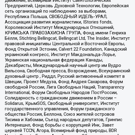
движение, Всемирный Институт Саентологических
Предприятий, Церковь Духовной Технологии, Европейская
сеть организаций по наблюдению за выборами,
Республика Польша, СВОБОДНЫЙ ИДЕЛЬ-УРАЛ,
Ассоциация развития журналистики, IStories fonds,
Королевский Институт Международных Отношений,
КРИМСЬКА ПРАВОЗАХИСНА ГРУПА, Фонд имени Генриха
Бёлля, Stichting Bellingcat, Bellingcat Ltd, The Insider, Институт
правовой инициативы Центральной и Восточной Европы,
Фонд Открытой Эстонии, Calvert 22 Foundation, Канадский
украинский конгресс, Институт Макдональда-Лорье,
Украинская национальная федерация Канады,
Декабристы, Международный научный центр им Вудро
Вильсона, Свободная пресса, Возрождение, Всеукраинский
духовный центр , Риддл, Русский антивоенный комитет в
Швеции, Проект Медуза, Фонд Андрея Сахарова, Форум
свободной России, Лига Свободных Наций, Transparеncy
International, Форум Свободных Народов ПостРоссии,
Солидарность с гражданским движением в России –
Solidarus, КрымSOS, Свободный университет, Институт
государственного управления, Форум гражданского
общества Россия, Беллона, Союз жителей островов
Тисима и Хабомаи, Съезд народных депутатов, Гринпис
Интернешнл, Фонд борьбы с коррупцией Инк, Завет
церквей TCCN, Агора, Всемирный фонд природы, BDR