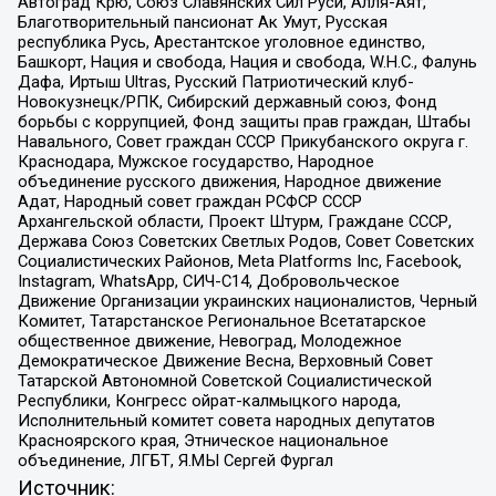
Автоград Крю, Союз Славянских Сил Руси, Алля-Аят,
Благотворительный пансионат Ак Умут, Русская
республика Русь, Арестантское уголовное единство,
Башкорт, Нация и свобода, Нация и свобода, W.H.С., Фалунь
Дафа, Иртыш Ultras, Русский Патриотический клуб-
Новокузнецк/РПК, Сибирский державный союз, Фонд
борьбы с коррупцией, Фонд защиты прав граждан, Штабы
Навального, Совет граждан СССР Прикубанского округа г.
Краснодара, Мужское государство, Народное
объединение русского движения, Народное движение
Адат, Народный совет граждан РСФСР СССР
Архангельской области, Проект Штурм, Граждане СССР,
Держава Союз Советских Светлых Родов, Совет Советских
Социалистических Районов, Meta Platforms Inc, Facebook,
Instagram, WhatsApp, СИЧ-С14, Добровольческое
Движение Организации украинских националистов, Черный
Комитет, Татарстанское Региональное Всетатарское
общественное движение, Невоград, Молодежное
Демократическое Движение Весна, Верховный Совет
Татарской Автономной Советской Социалистической
Республики, Конгресс ойрат-калмыцкого народа,
Исполнительный комитет совета народных депутатов
Красноярского края, Этническое национальное
объединение, ЛГБТ, Я.МЫ Сергей Фургал
Источник: