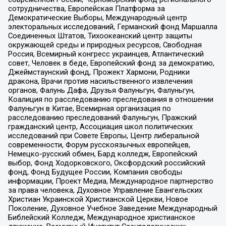
сотрудничества, Европейская Платформа за
Демократические Выборы, Международный центр
электоральных исследований, Германский фонд Маршалла
Соединенных Штатов, Тихоокеанский центр защиты
окружающей среды и природных ресурсов, Свободная
Россия, Всемирный конгресс украинцев, Атлантический
совет, Человек в беде, Европейский фонд за демократию,
Джеймстаунский фонд, Прожект Хармони, Родники
дракона, Врачи против насильственного извлечения
органов, Фалунь Дафа, Друзья Фалуньгун, Фалуньгун,
Коалиция по расследованию преследования в отношении
Фалуньгун в Китае, Всемирная организация по
расследованию преследований Фалуньгун, Пражский
гражданский центр, Ассоциация школ политических
исследований при Совете Европы, Центр либеральной
современности, Форум русскоязычных европейцев,
Немецко-русский обмен, Бард колледж, Европейский
выбор, Фонд Ходорковского, Оксфордский российский
фонд, Фонд Будущее России, Компания свободы
информации, Проект Медиа, Международное партнерство
за права человека, Духовное Управление Евангельских
Христиан Украинской Христианской Церкви, Новое
Поколение, Духовное Учебное Заведение Международный
Библейский Колледж, Международное христианское