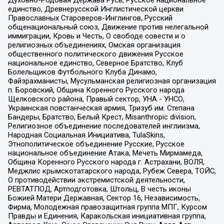
единство, Древнерусской Инглистической церкви
Православных Староверов-Инглингов, Русский
общенациональный союз, Движение против нелегальной
иммиграции, Кровь и Честь, О свободе совести и о
религиозных объединениях, Омская организация
общественного политического движения Русское
национальное единство, Северное Братство, Клуб
Болельщиков Футбольного Клуба Динамо,
Файзрахманисты, Мусульманская религиозная организация
п. Боровский, Община Коренного Русского народа
Щелковского района, Правый сектор, УНА - УНСО,
Украинская повстанческая армия, Тризуб им. Степана
Бандеры, Братство, Белый Крест, Misanthropic division,
Религиозное объединение последователей инглиизма,
Народная Социальная Инициатива, TulaSkins,
Этнополитическое объединение Русские, Русское
национальное объединение Атака, Мечеть Мирмамеда,
Община Коренного Русского народа г. Астрахани, ВОЛЯ,
Меджлис крымскотатарского народа, Рубеж Севера, ТОЙС,
О противодействии экстремистской деятельности,
РЕВТАТПОД, Артподготовка, Штольц, В честь иконы
Божией Матери Державная, Сектор 16, Независимость,
Фирма, Молодежная правозащитная группа МПГ, Курсом
Правды и Единения, Каракольская инициативная группа,