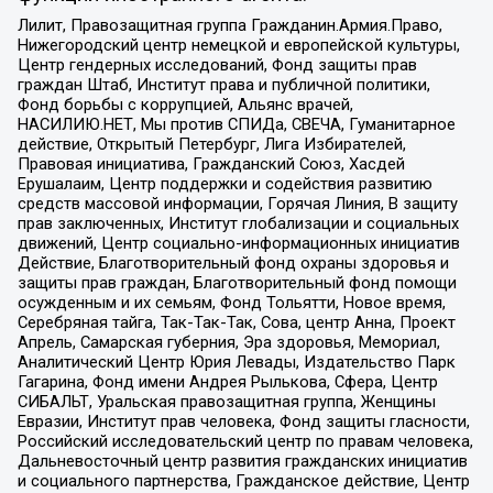
Лилит, Правозащитная группа Гражданин.Армия.Право,
Нижегородский центр немецкой и европейской культуры,
Центр гендерных исследований, Фонд защиты прав
граждан Штаб, Институт права и публичной политики,
Фонд борьбы с коррупцией, Альянс врачей,
НАСИЛИЮ.НЕТ, Мы против СПИДа, СВЕЧА, Гуманитарное
действие, Открытый Петербург, Лига Избирателей,
Правовая инициатива, Гражданский Союз, Хасдей
Ерушалаим, Центр поддержки и содействия развитию
средств массовой информации, Горячая Линия, В защиту
прав заключенных, Институт глобализации и социальных
движений, Центр социально-информационных инициатив
Действие, Благотворительный фонд охраны здоровья и
защиты прав граждан, Благотворительный фонд помощи
осужденным и их семьям, Фонд Тольятти, Новое время,
Серебряная тайга, Так-Так-Так, Сова, центр Анна, Проект
Апрель, Самарская губерния, Эра здоровья, Мемориал,
Аналитический Центр Юрия Левады, Издательство Парк
Гагарина, Фонд имени Андрея Рылькова, Сфера, Центр
СИБАЛЬТ, Уральская правозащитная группа, Женщины
Евразии, Институт прав человека, Фонд защиты гласности,
Российский исследовательский центр по правам человека,
Дальневосточный центр развития гражданских инициатив
и социального партнерства, Гражданское действие, Центр