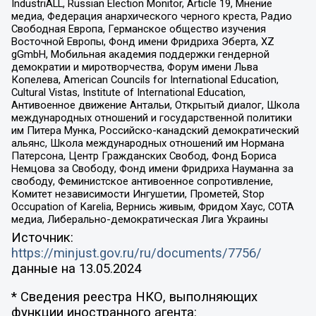
IndustriALL, Russian Election Monitor, Article 19, Мнение
медиа, Федерация анархического черного креста, Радио
Свободная Европа, Германское общество изучения
Восточной Европы, Фонд имени Фридриха Эберта, XZ
gGmbH, Мобильная академия поддержки гендерной
демократии и миротворчества, Форум имени Льва
Копелева, American Councils for International Education,
Cultural Vistas, Institute of International Education,
Антивоенное движение Антальи, Открытый диалог, Школа
международных отношений и государственной политики
им Питера Мунка, Российско-канадский демократический
альянс, Школа международных отношений им Нормана
Патерсона, Центр Гражданских Свобод, Фонд Бориса
Немцова за Свободу, Фонд имени Фридриха Науманна за
свободу, Феминистское антивоенное сопротивление,
Комитет независимости Ингушетии, Прометей, Stop
Occupation of Karelia, Вернись живым, Фридом Хаус, СОТА
медиа, Либерально-демократическая Лига Украины
Источник:
https://minjust.gov.ru/ru/documents/7756/
данные на
13.05.2024
* Сведения реестра НКО, выполняющих
функции иностранного агента: