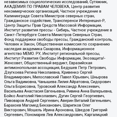
независимых социологических исследований, Сутяжник,
АКАДЕМИЯ ПО ПРАВАМ ЧЕЛОВЕКА, Центр развития
некоммерческих организаций, Частное учреждение в
Калининграде Совета Министров северных стран,
Гражданское содействие, Трансперенси Интернешнл-Р,
Центр Защиты Прав Средств Массовой Информации,
Институт развития прессы - Сибирь, Частное учреждение в
Санкт-Петербурге Совета Министров Северных Стран,
Фонд поддержки свободы прессы, Гражданский контроль,
Человек и Закон, Общественная комиссия по сохранению
наследия академика Сахарова, Информационное
агентство МЕМО. РУ, Институт региональной прессы,
Институт Развития Свободы Информации, Экозащита!-
Женсовет, Общественный вердикт, Евразийская
антимонопольная ассоциация, Бедушев Петр Петрович,
Дзугкоева Регина Николаевна, Кривенко Сергей
Владимирович, Милославский Павел Юрьевич, Шнырова
Ольга Вадимовна, Чанышева Лилия Айратовна, Сидорович
Ольга Борисовна, Туровский Александр Алексеевич,
Васильева Анастасия Евгеньевна, Ривина Анна Валерьевна,
Бойко Анатолий Николаевич, Дугин Сергей Георгиевич,
Пивоваров Андрей Сергеевич, Аверин Виталий Евгеньевич,
Барахоев Магомед Бекханович, Шарипков Олег
Викторович, Мошель Ирина Ароновна, Шведов Григорий
Сергеевич, Пономарев Лев Александрович, Каргалицкий