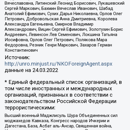
Вячеславовна, Литинский Леонид Борисович, Лукашевский
Сергей Маркович, Бахмин Вячеслав Иванович, Шабад
Анатолий Ефимович, Сухих Дарья Николаевна, Орлов Олег
Петрович, Добровольская Анна Дмитриевна, Королева
Александра Евгеньевна, Смирнов Владимир
Александрович, Вицин Сергей Ефимович, Золотухин Борис
Андреевич, Левинсон Лев Семенович, Локшина Татьяна
Иосифовна, Орлов Олег Петрович, Полякова Мара
Федоровна, Резник Генри Маркович, Захаров Герман
Константинович
Источник:
http://unro.minjust.ru/NKOForeignAgent.aspx
данные на
24.03.2022
* Единый федеральный список организаций, в
том числе иностранных и международных
организаций, признанных в соответствии с
законодательством Российской Федерации
террористическими:
Высший военный Маджлисуль Шура Объединенных сил
моджахедов Кавказа, Конгресс народов Ичкерии и
Дагестана, База, Асбат аль-Ансар, Священная война,