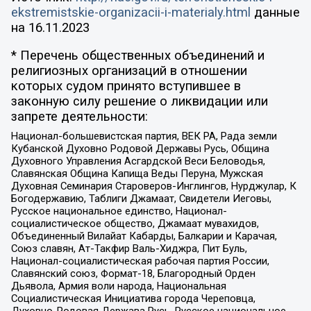
ekstremistskie-organizacii-i-materialy.html
данные
на
16.11.2023
* Перечень общественных объединений и
религиозных организаций в отношении
которых судом принято вступившее в
законную силу решение о ликвидации или
запрете деятельности:
Национал-большевистская партия, ВЕК РА, Рада земли
Кубанской Духовно Родовой Державы Русь, Община
Духовного Управления Асгардской Веси Беловодья,
Славянская Община Капища Веды Перуна, Мужская
Духовная Семинария Староверов-Инглингов, Нурджулар, К
Богодержавию, Таблиги Джамаат, Свидетели Иеговы,
Русское национальное единство, Национал-
социалистическое общество, Джамаат мувахидов,
Объединенный Вилайат Кабарды, Балкарии и Карачая,
Союз славян, Ат-Такфир Валь-Хиджра, Пит Буль,
Национал-социалистическая рабочая партия России,
Славянский союз, Формат-18, Благородный Орден
Дьявола, Армия воли народа, Национальная
Социалистическая Инициатива города Череповца,
Духовно-Родовая Держава Русь, Русское национальное