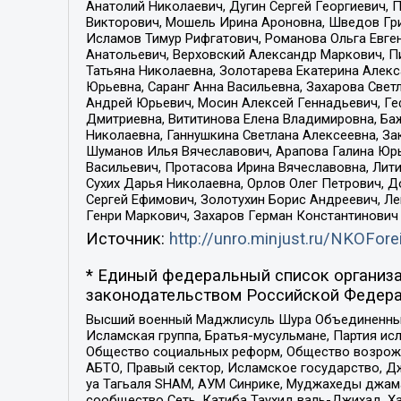
Анатолий Николаевич, Дугин Сергей Георгиевич, 
Викторович, Мошель Ирина Ароновна, Шведов Гри
Исламов Тимур Рифгатович, Романова Ольга Евге
Анатольевич, Верховский Александр Маркович, П
Татьяна Николаевна, Золотарева Екатерина Алек
Юрьевна, Саранг Анна Васильевна, Захарова Свет
Андрей Юрьевич, Мосин Алексей Геннадьевич, Ге
Дмитриевна, Вититинова Елена Владимировна, Ба
Николаевна, Ганнушкина Светлана Алексеевна, За
Шуманов Илья Вячеславович, Арапова Галина Юрь
Васильевич, Протасова Ирина Вячеславовна, Лит
Сухих Дарья Николаевна, Орлов Олег Петрович, 
Сергей Ефимович, Золотухин Борис Андреевич, Л
Генри Маркович, Захаров Герман Константинович
Источник:
http://unro.minjust.ru/NKOFore
* Единый федеральный список организа
законодательством Российской Федера
Высший военный Маджлисуль Шура Объединенных с
Исламская группа, Братья-мусульмане, Партия ис
Общество социальных реформ, Общество возрожд
АБТО, Правый сектор, Исламское государство, Д
уа Тагьаля SHAM, АУМ Синрике, Муджахеды джама
сообщество Сеть, Катиба Таухид валь-Джихад, Хай