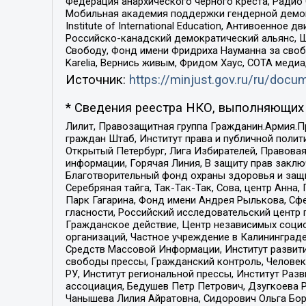
Федерация анархического черного креста, Радио
Мобильная академия поддержки гендерной демократи
Institute of International Education, Антивоенн
Российско-канадский демократический альянс, 
Свободу, Фонд имени Фридриха Науманна за свобо
Karelia, Вернись живым, Фридом Хаус, СОТА меди
Источник:
https://minjust.gov.ru/ru/doc
* Сведения реестра НКО, выполняющих 
Лилит, Правозащитная группа Гражданин.Армия.П
граждан Штаб, Институт права и публичной поли
Открытый Петербург, Лига Избирателей, Правова
информации, Горячая Линия, В защиту прав закл
Благотворительный фонд охраны здоровья и защи
Серебряная тайга, Так-Так-Так, Сова, центр Анн
Парк Гагарина, Фонд имени Андрея Рылькова, Сф
гласности, Российский исследовательский центр 
Гражданское действие, Центр независимых соци
организаций, Частное учреждение в Калининград
Средств Массовой Информации, Институт развити
свободы прессы, Гражданский контроль, Человек
РУ, Институт региональной прессы, Институт Ра
ассоциация, Бедушев Петр Петрович, Дзугкоева 
Чанышева Лилия Айратовна, Сидорович Ольга Бори