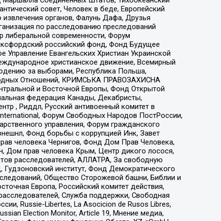
нтический совет, Человек в беде, Европейский
 извлечения органов, Фалунь Дафа, Друзья
рганизация по расследованию преследований
тр либеральной современности, Форум
 Оксфордский российский фонд, Фонд Будущее
е Управление Евангельских Христиан Украинской
еждународное христианское движение, Всемирный
людению за выборами, Республика Польша,
народных Отношений, КРИМСЬКА ПРАВОЗАХИСНА
ы Центральной и Восточной Европы, Фонд Открытой
иональная федерация Канады, Декабристы,
тр , Риддл, Русский антивоенный комитет в
nternational, Форум Свободных Народов ПостРоссии,
дарственного управления, Форум гражданского
рнешнл, Фонд борьбы с коррупцией Инк, Завет
прав человека Чернигов, Фонд Дом Прав Человека,
н, Дом прав человека Крым, Центр дикого лосося,
стов расследователей, АЛЛАТРА, За свободную
д, Гудзоновский институт, Фонд Демократического
сследований, Общество Сторожевой башни, Библии и
сточная Европа, Российский комитет действия,
-расследователей, Служба поддержки, Свободная
 Russie-Libertes, La Asocicion de Rusos Libres,
an Election Monitor, Article 19, Мнение медиа,