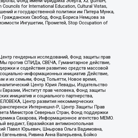
Европы, Фонд имени Фридриха Эберта, XZ gGmbH,
ls for International Education, Cultural Vistas,
ошений и государственной политики им Питера Мунка,
 Гражданских Свобод, Фонд Бориса Немцова за
имости Ингушетии, Прометей, Stop Occupation of
 Центр гендерных исследований, Фонд защиты прав
 Мы против СПИДа, СВЕЧА, Гуманитарное действие,
ддержки и содействия развитию средств массовой
р социально-информационных инициатив Действие,
 и их семьям, Фонд Тольятти, Новое время,
, Аналитический Центр Юрия Левады, Издательство
 Евразии, Институт прав человека, Фонд защиты
ких инициатив и социального партнерства,
ЕЛОВЕКА, Центр развития некоммерческих
 Трансперенси Интернешнл-Р, Центр Защиты Прав
овета Министров Северных Стран, Фонд поддержки
адемика Сахарова, Информационное агентство МЕМО.
ый вердикт, Евразийская антимонопольная
кий Павел Юрьевич, Шнырова Ольга Вадимовна,
 Евгеньевна, Ривина Анна Валерьевна, Бойко