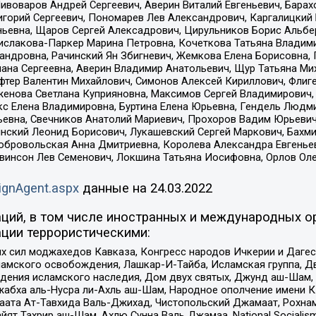
Пивоваров Андрей Сергеевич, Аверин Виталий Евгеньевич, Бара
горий Сергеевич, Пономарев Лев Александрович, Каргалицкий 
ньевна, Щаров Сергей Алексадрович, Цирульников Борис Альбер
ислакова-Паркер Марина Петровна, Кочеткова Татьяна Владими
сандровна, Рачинский Ян Збигневич, Жемкова Елена Борисовна,
лана Сергеевна, Аверин Владимир Анатольевич, Щур Татьяна М
фтер Валентин Михайлович, Симонов Алексей Кириллович, Флиг
женова Светлана Куприяновна, Максимов Сергей Владимирович, 
кс Елена Владимировна, Буртина Елена Юрьевна, Гендель Людм
евна, Свечников Анатолий Мариевич, Прохоров Вадим Юрьевич
инский Леонид Борисович, Лукашевский Сергей Маркович, Бахм
Добровольская Анна Дмитриевна, Королева Александра Евгенье
евинсон Лев Семенович, Локшина Татьяна Иосифовна, Орлов Ол
ignAgent.aspx
данные на
24.03.2022
ций, в том числе иностранных и международных ор
ции террористическими:
ил моджахедов Кавказа, Конгресс народов Ичкерии и Дагеста
ламского освобождения, Лашкар-И-Тайба, Исламская группа, Дв
ения исламского наследия, Дом двух святых, Джунд аш-Шам, 
жабха аль-Нусра ли-Ахль аш-Шам, Народное ополчение имени К.
ата Ат-Тавхида Валь-Джихад, Чистопольский Джамаат, Рохнам
ят Тахрир аш-Шам, Ахлю Сунна Валь Джамаа, National Socialism