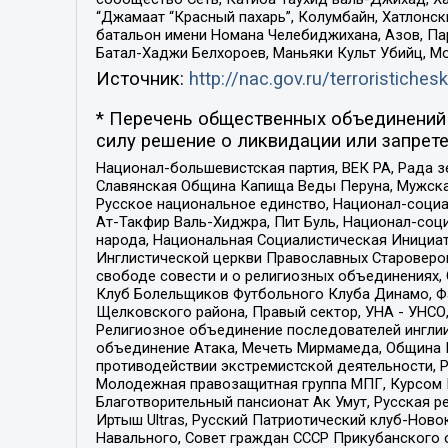
“Джамаат “Красный пахарь”, Колумбайн, Хатлонск
батальон имени Номана Челебиджихана, Азов, Па
Батал-Хаджи Белхороев, Маньяки Культ Убийц, М
Источник:
http://nac.gov.ru/terroristichesk
* Перечень общественных объединений 
силу решение о ликвидации или запрете
Национал-большевистская партия, ВЕК РА, Рада 
Славянская Община Капища Веды Перуна, Мужская
Русское национальное единство, Национал-социа
Ат-Такфир Валь-Хиджра, Пит Буль, Национал-соц
народа, Национальная Социалистическая Инициат
Инглистической церкви Православных Староверов
свободе совести и о религиозных объединениях,
Клуб Болельщиков Футбольного Клуба Динамо, Фа
Щелковского района, Правый сектор, УНА - УНСО, У
Религиозное объединение последователей инглии
объединение Атака, Мечеть Мирмамеда, Община К
противодействии экстремистской деятельности, 
Молодежная правозащитная группа МПГ, Курсом П
Благотворительный пансионат Ак Умут, Русская ре
Иртыш Ultras, Русский Патриотический клуб-Нов
Навального, Совет граждан СССР Прикубанского 