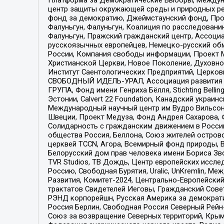
центр защиты окружающей среды и природных ресу
фонд за демократию, Джеймстаунский фонд, Прож
Фалуньгун, Фалуньгун, Коалиция по расследован
Фалуньгун, Пражский гражданский центр, Ассоци
русскоязычных европейцев, Немецко-русский об
России, Компания свободы информации, Проект М
Христианской Церкви, Новое Поколение, Духовн
Институт Саентологических Предприятий, Церков
СВОБОДНЫЙ ИДЕЛЬ-УРАЛ, Ассоциация развития ж
ГРУПА, Фонд имени Генриха Бёлля, Stichting Bellin
Эстонии, Calvert 22 Foundation, Канадский укра
Международный научный центр им Вудро Вильсона
Швеции, Проект Медуза, Фонд Андрея Сахарова, Ф
Солидарность с гражданским движением в России 
общества Россия, Беллона, Союз жителей острово
церквей TCCN, Агора, Всемирный фонд природы, B
Белорусский дом прав человека имени Бориса Зво
TVR Studios, ТВ Дождь, Центр европейских иссл
Россию, Свободная Бурятия, Uralic, UnKremlin, 
Развития, Комитет-2024, Центрально-Европейски
трактатов Свидетелей Иеговы, Гражданский Совет
РЭНД корпорейшн, Русская Америка за демократи
Россия Берлин, Свободная Россия Северный Рейн-В
Союз за возвращение Северных территорий, Крымско