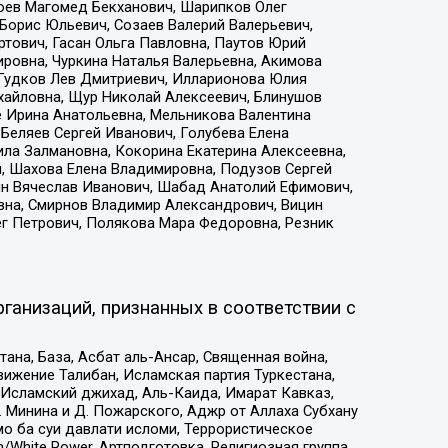
хоев Магомед Бекханович, Шарипков Олег
Борис Юльевич, Созаев Валерий Валерьевич,
тович, Гасан Ольга Павловна, Паутов Юрий
ровна, Чуркина Наталья Валерьевна, Акимова
 Гудков Лев Дмитриевич, Илларионова Юлия
ихайловна, Щур Николай Алексеевич, Блинушов
е Ирина Анатольевна, Мельникова Валентина
Беляев Сергей Иванович, Голубева Елена
ила Залмановна, Кокорина Екатерина Алексеевна,
, Шахова Елена Владимировна, Подузов Сергей
ин Вячеслав Иванович, Шабад Анатолий Ефимович,
вна, Смирнов Владимир Александрович, Вицин
ег Петрович, Полякова Мара Федоровна, Резник
ганизаций, признанных в соответствии с
на, База, Асбат аль-Ансар, Священная война,
ижение Талибан, Исламская партия Туркестана,
Исламский джихад, Аль-Каида, Имарат Кавказ,
 Минина и Д. Пожарского, Аджр от Аллаха Субхану
о ба суи давлати исломи, Террористическое
/White Power, Артподготовка, Религиозная группа