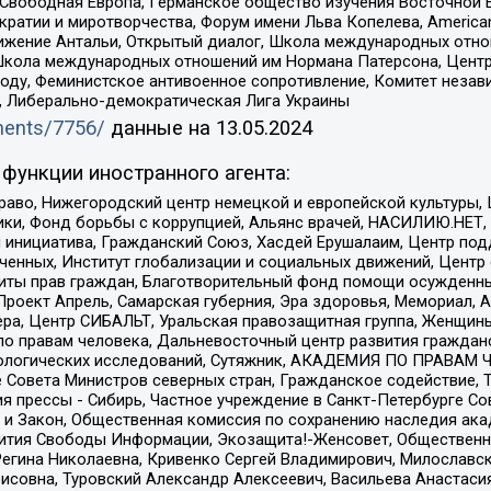
 Свободная Европа, Германское общество изучения Восточной 
и и миротворчества, Форум имени Льва Копелева, American Counci
ое движение Антальи, Открытый диалог, Школа международных отн
Школа международных отношений им Нормана Патерсона, Центр
ду, Феминистское антивоенное сопротивление, Комитет независ
а, Либерально-демократическая Лига Украины
uments/7756/
данные на
13.05.2024
функции иностранного агента:
раво, Нижегородский центр немецкой и европейской культуры,
тики, Фонд борьбы с коррупцией, Альянс врачей, НАСИЛИЮ.НЕТ,
я инициатива, Гражданский Союз, Хасдей Ерушалаим, Центр по
юченных, Институт глобализации и социальных движений, Цент
ты прав граждан, Благотворительный фонд помощи осужденным
а, Проект Апрель, Самарская губерния, Эра здоровья, Мемориал
ера, Центр СИБАЛЬТ, Уральская правозащитная группа, Женщины
по правам человека, Дальневосточный центр развития гражданс
ологических исследований, Сутяжник, АКАДЕМИЯ ПО ПРАВАМ Ч
е Совета Министров северных стран, Гражданское содействие,
я прессы - Сибирь, Частное учреждение в Санкт-Петербурге С
 и Закон, Общественная комиссия по сохранению наследия ак
звития Свободы Информации, Экозащита!-Женсовет, Общественн
Регина Николаевна, Кривенко Сергей Владимирович, Милославс
совна, Туровский Александр Алексеевич, Васильева Анастасия