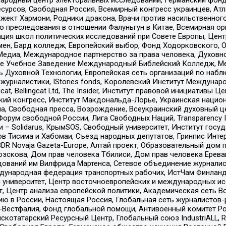
рсов, Свободная Россия, Всемирный конгресс украинцев, Атла
ект Хармони, Родники дракона, Врачи против насильственного
ию преследования в отношении Фалуньгун в Китае, Всемирная о
ация школ политических исследований при Совете Европы, Цен
мен, Бард колледж, Европейский выбор, Фонд Ходорковского,
едиа, Международное партнерство за права человека, Духовно
ое Учебное Заведение Международный Библейский Колледж, М
ь Духовной Технологии, Европейская сеть организаций по наб
урналистики, IStories fonds, Королевский Институт Между
gcat, Bellingcat Ltd, The Insider, Институт правовой инициатив
инский конгресс, Институт Макдональда-Лорье, Украинская нац
, Свободная пресса, Возрождение, Всеукраинский духовный цен
орум свободной России, Лига Свободных Наций, Transparеncy I
– Solidarus, КрымSOS, Свободный университет, Институт госу
в Тисима и Хабомаи, Съезд народных депутатов, Гринпис Инте
DR Novaja Gazeta-Europe, Алтай проект, Образовательный дом 
зскова, Дом прав человека Тбилиси, Дом прав человека Ерева
едований им Вилфрида Мартенса, Сетевое объединение журнали
Международная федерация транспортных рабочих, ИстЧам Финлан
й университет, Центр восточноевропейских и международных и
, Центр анализа европейской политики, Академическая сеть Во
ю в России, Настоящая Россия, Глобальная сеть журналистов
естфалия, Фонд глобальной помощи, Антивоенный комитет России,
татарский Ресурсный Центр, Глобальный союз IndustriALL, Russi