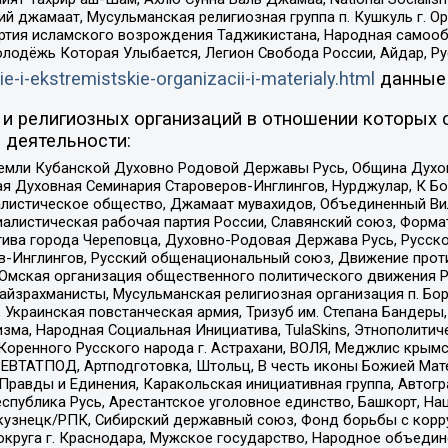
ий джамаат, Мусульманская религиозная группа п. Кушкуль г. 
ртия исламского возрождения Таджикистана, Народная самооб
олодёжь Которая Улыбается, Легион Свобода России, Айдар, Р
ie-i-ekstremistskie-organizacii-i-materialy.html
данные
и религиозных организаций в отношении которых 
 деятельности:
земли Кубанской Духовно Родовой Державы Русь, Община Духо
 Духовная Семинария Староверов-Инглингов, Нурджулар, К Бо
листическое общество, Джамаат мувахидов, Объединенный Вил
иалистическая рабочая партия России, Славянский союз, Форма
ива города Череповца, Духовно-Родовая Держава Русь, Русск
-Инглингов, Русский общенациональный союз, Движение против
 Омская организация общественного политического движения Р
йзрахманисты, Мусульманская религиозная организация п. Бо
краинская повстанческая армия, Тризуб им. Степана Бандеры, Бр
зма, Народная Социальная Инициатива, TulaSkins, Этнополитич
оренного Русского народа г. Астрахани, ВОЛЯ, Меджлис крымс
РЕВТАТПОД, Артподготовка, Штольц, В честь иконы Божией Мате
равды и Единения, Каракольская инициативная группа, Автогра
спублика Русь, Арестантское уголовное единство, Башкорт, Наци
окузнецк/РПК, Сибирский державный союз, Фонд борьбы с кор
округа г. Краснодара, Мужское государство, Народное объедин