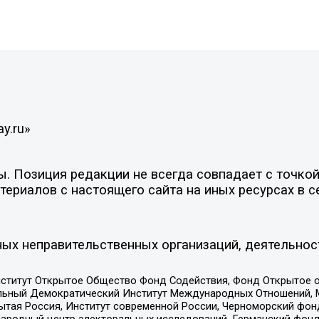
y.ru»
 Позиция редакции не всегда совпадает с точкой 
ериалов с настоящего сайта на иных ресурсах в с
ых неправительственных организаций, деятельнос
ститут Открытое Общество Фонд Содействия, Фонд Открытое 
альный Демократический Институт Международных Отношений,
тая Россия, Институт современной России, Черноморский фонд
родный центр электоральных исследований, Германский фонд